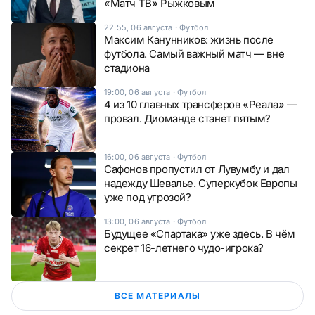
«Матч ТВ» Рыжковым
22:55, 06 августа
·
Футбол
Максим Канунников: жизнь после
футбола. Самый важный матч — вне
стадиона
19:00, 06 августа
·
Футбол
4 из 10 главных трансферов «Реала» —
провал. Диоманде станет пятым?
16:00, 06 августа
·
Футбол
Сафонов пропустил от Лувумбу и дал
надежду Шевалье. Суперкубок Европы
уже под угрозой?
13:00, 06 августа
·
Футбол
Будущее «Спартака» уже здесь. В чём
секрет 16-летнего чудо-игрока?
ВСЕ МАТЕРИАЛЫ