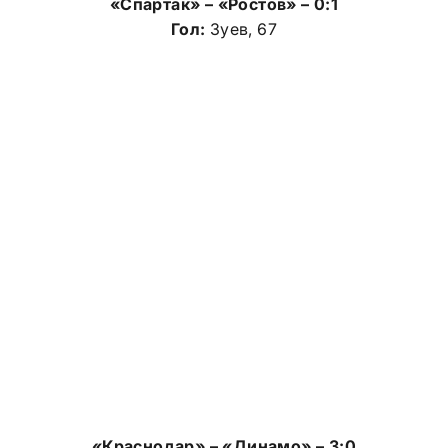
«Спартак» – «Ростов» – 0:1
Гол:
Зуев, 67
«Краснодар» – «Динамо» – 3:0