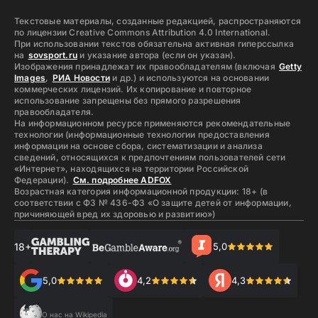
Текстовые материалы, созданные редакцией, распространяются
по лицензии Creative Commons Attribution 4.0 International.
При использовании текстов обязательна активная гиперссылка
на
sovsport.ru
и указание автора (если он указан).
Изображения принадлежат их правообладателям (включая
Getty
Images
,
РИА Новости
и др.) и используются на основании
коммерческих лицензий. Их копирование и повторное
использование запрещены без прямого разрешения
правообладателя.
На информационном ресурсе применяются рекомендательные
технологии (информационные технологии предоставления
информации на основе сбора, систематизации и анализа
сведений, относящихся к предпочтениям пользователей сети
«Интернет», находящихся на территории Российской
Федерации).
См. подробнее ADFOX
Возрастная категория информационной продукции: 18+ (в
соответствии с ФЗ № 436-ФЗ «О защите детей от информации,
причиняющей вред их здоровью и развитию»)
18+
5,0
5,0
4,2
4,3
О нас на Wikipedia