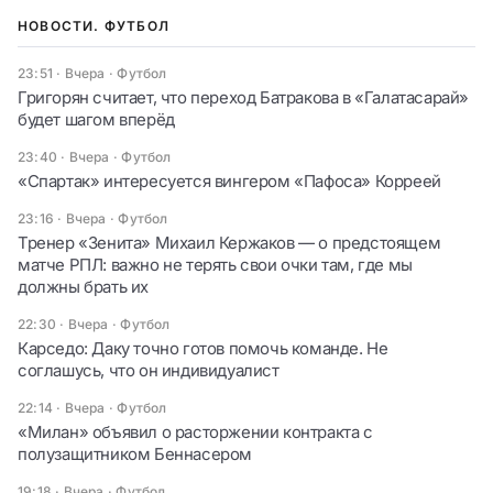
НОВОСТИ. ФУТБОЛ
23:51 · Вчера
·
Футбол
Григорян считает, что переход Батракова в «Галатасарай»
будет шагом вперёд
23:40 · Вчера
·
Футбол
«Спартак» интересуется вингером «Пафоса» Корреей
23:16 · Вчера
·
Футбол
Тренер «Зенита» Михаил Кержаков — о предстоящем
матче РПЛ: важно не терять свои очки там, где мы
должны брать их
22:30 · Вчера
·
Футбол
Карседо: Даку точно готов помочь команде. Не
соглашусь, что он индивидуалист
22:14 · Вчера
·
Футбол
«Милан» объявил о расторжении контракта с
полузащитником Беннасером
19:18 · Вчера
·
Футбол