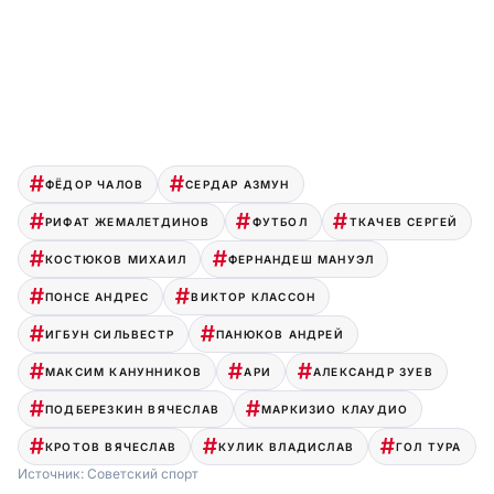
ФЁДОР ЧАЛОВ
СЕРДАР АЗМУН
РИФАТ ЖЕМАЛЕТДИНОВ
ФУТБОЛ
ТКАЧЕВ СЕРГЕЙ
КОСТЮКОВ МИХАИЛ
ФЕРНАНДЕШ МАНУЭЛ
ПОНСЕ АНДРЕС
ВИКТОР КЛАССОН
ИГБУН СИЛЬВЕСТР
ПАНЮКОВ АНДРЕЙ
МАКСИМ КАНУННИКОВ
АРИ
АЛЕКСАНДР ЗУЕВ
ПОДБЕРЕЗКИН ВЯЧЕСЛАВ
МАРКИЗИО КЛАУДИО
КРОТОВ ВЯЧЕСЛАВ
КУЛИК ВЛАДИСЛАВ
ГОЛ ТУРА
Источник:
Советский спорт