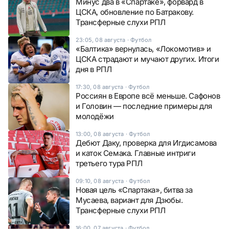
Минус два в «Спартаке», форвард в
ЦСКА, обновление по Батракову.
Трансферные слухи РПЛ
23:05, 08 августа
·
Футбол
«Балтика» вернулась, «Локомотив» и
ЦСКА страдают и мучают других. Итоги
дня в РПЛ
17:30, 08 августа
·
Футбол
Россиян в Европе всё меньше. Сафонов
и Головин — последние примеры для
молодёжи
13:00, 08 августа
·
Футбол
Дебют Даку, проверка для Игдисамова
и каток Семака. Главные интриги
третьего тура РПЛ
09:10, 08 августа
·
Футбол
Новая цель «Спартака», битва за
Мусаева, вариант для Дзюбы.
Трансферные слухи РПЛ
16:00, 07 августа
·
Футбол