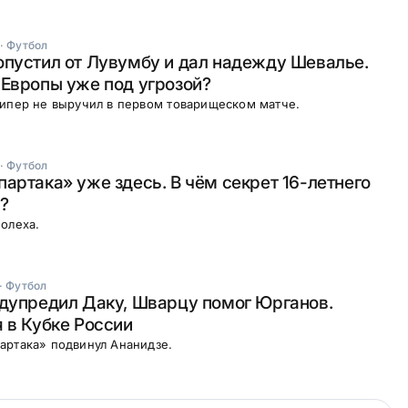
·
Футбол
пустил от Лувумбу и дал надежду Шевалье.
Европы уже под угрозой?
кипер не выручил в первом товарищеском матче.
·
Футбол
артака» уже здесь. В чём секрет 16-летнего
?
олеха.
·
Футбол
дупредил Даку, Шварцу помог Юрганов.
 в Кубке России
артака» подвинул Ананидзе.