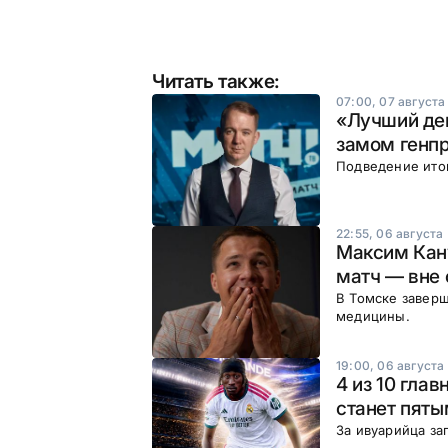
Читать также:
07:00, 07 августа
«Лучший ден
замом генп
Подведение итог
22:55, 06 августа
Максим Кан
матч — вне 
В Томске заверш
медицины.
19:00, 06 августа
4 из 10 гла
станет пяты
За ивуарийца за