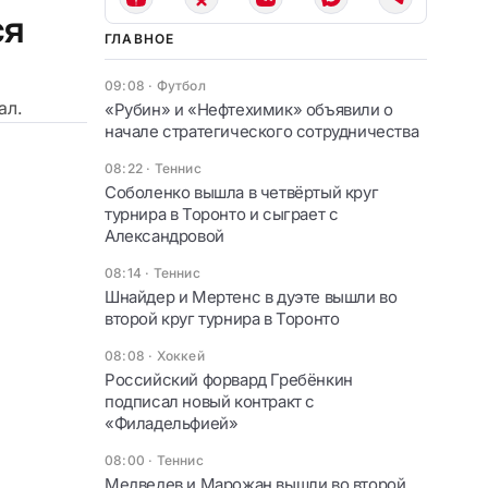
ся
ГЛАВНОЕ
09:08
·
Футбол
ал.
«Рубин» и «Нефтехимик» объявили о
начале стратегического сотрудничества
08:22
·
Теннис
Соболенко вышла в четвёртый круг
турнира в Торонто и сыграет с
Александровой
08:14
·
Теннис
Шнайдер и Мертенс в дуэте вышли во
второй круг турнира в Торонто
08:08
·
Хоккей
Российский форвард Гребёнкин
подписал новый контракт с
«Филадельфией»
08:00
·
Теннис
Медведев и Марожан вышли во второй