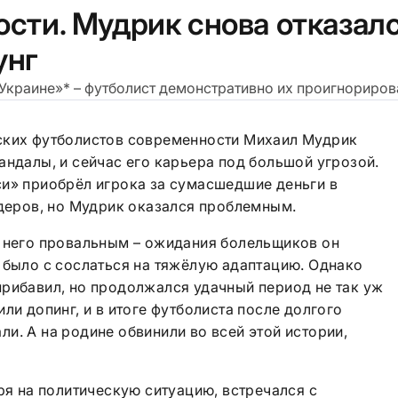
ости. Мудрик снова отказал
унг
Украине»* – футболист демонстративно их проигнориров
ских футболистов современности Михаил Мудрик
андалы, и сейчас его карьера под большой угрозой.
си» приобрёл игрока за сумасшедшие деньги в
идеров, но Мудрик оказался проблемным.
я него провальным – ожидания болельщиков он
 было с сослаться на тяжёлую адаптацию. Однако
прибавил, но продолжался удачный период не так уж
ли допинг, и в итоге футболиста после долгого
и. А на родине обвинили во всей этой истории,
тря на политическую ситуацию, встречался с