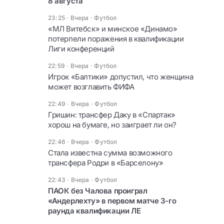
8 августа
23:25 · Вчера
·
Футбол
«МЛ Витебск» и минское «Динамо»
потерпели поражения в квалификации
Лиги конференций
22:59 · Вчера
·
Футбол
Игрок «Балтики» допустил, что женщина
может возглавить ФИФА
22:49 · Вчера
·
Футбол
Гришин: трансфер Даку в «Спартак»
хорош на бумаге, но заиграет ли он?
22:46 · Вчера
·
Футбол
Стала известна сумма возможного
трансфера Родри в «Барселону»
22:43 · Вчера
·
Футбол
ПАОК без Чалова проиграл
«Андерлехту» в первом матче 3-го
раунда квалификации ЛЕ