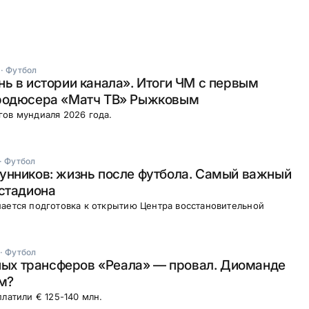
·
Футбол
ь в истории канала». Итоги ЧМ с первым
родюсера «Матч ТВ» Рыжковым
ов мундиаля 2026 года.
·
Футбол
унников: жизнь после футбола. Самый важный
стадиона
ается подготовка к открытию Центра восстановительной
·
Футбол
вных трансферов «Реала» — провал. Диоманде
м?
платили € 125-140 млн.