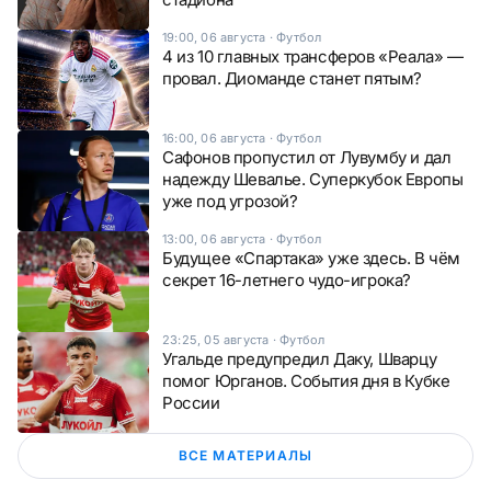
19:00, 06 августа
·
Футбол
4 из 10 главных трансферов «Реала» —
провал. Диоманде станет пятым?
16:00, 06 августа
·
Футбол
Сафонов пропустил от Лувумбу и дал
надежду Шевалье. Суперкубок Европы
уже под угрозой?
13:00, 06 августа
·
Футбол
Будущее «Спартака» уже здесь. В чём
секрет 16-летнего чудо-игрока?
23:25, 05 августа
·
Футбол
Угальде предупредил Даку, Шварцу
помог Юрганов. События дня в Кубке
России
ВСЕ МАТЕРИАЛЫ