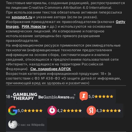
Текстовые материалы, созданные редакцией, распространяются
по лицензии Creative Commons Attribution 4.0 International.
При использовании текстов обязательна активная гиперссылка
на
sovsport.ru
и указание автора (если он указан).
Изображения принадлежат их правообладателям (включая
Getty
Images
,
РИА Новости
и др.) и используются на основании
коммерческих лицензий. Их копирование и повторное
использование запрещены без прямого разрешения
правообладателя.
На информационном ресурсе применяются рекомендательные
технологии (информационные технологии предоставления
информации на основе сбора, систематизации и анализа
сведений, относящихся к предпочтениям пользователей сети
«Интернет», находящихся на территории Российской
Федерации).
См. подробнее ADFOX
Возрастная категория информационной продукции: 18+ (в
соответствии с ФЗ № 436-ФЗ «О защите детей от информации,
причиняющей вред их здоровью и развитию»)
18+
5,0
5,0
4,2
4,3
О нас на Wikipedia