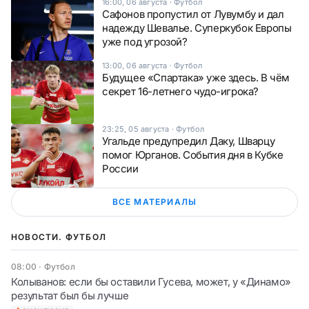
16:00, 06 августа
·
Футбол
Сафонов пропустил от Лувумбу и дал
надежду Шевалье. Суперкубок Европы
уже под угрозой?
13:00, 06 августа
·
Футбол
Будущее «Спартака» уже здесь. В чём
секрет 16-летнего чудо-игрока?
23:25, 05 августа
·
Футбол
Угальде предупредил Даку, Шварцу
помог Юрганов. События дня в Кубке
России
ВСЕ МАТЕРИАЛЫ
НОВОСТИ. ФУТБОЛ
08:00
·
Футбол
Колыванов: если бы оставили Гусева, может, у «Динамо»
результат был бы лучше