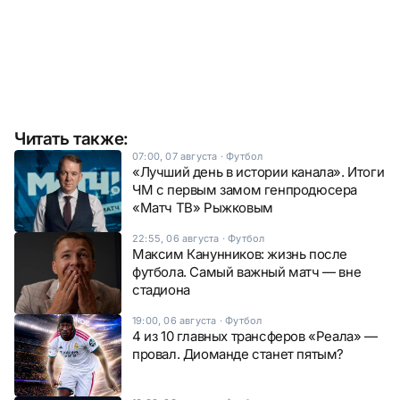
Читать также:
07:00, 07 августа
·
Футбол
«Лучший день в истории канала». Итоги
ЧМ с первым замом генпродюсера
«Матч ТВ» Рыжковым
22:55, 06 августа
·
Футбол
Максим Канунников: жизнь после
футбола. Самый важный матч — вне
стадиона
19:00, 06 августа
·
Футбол
4 из 10 главных трансферов «Реала» —
провал. Диоманде станет пятым?