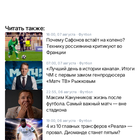
Читать также:
16:00, 07 августа
·
Футбол
Почему Сафонов встаёт на колено?
Технику россиянина критикуют во
Франции
07:00, 07 августа
·
Футбол
«Лучший день в истории канала». Итоги
ЧМ с первым замом генпродюсера
«Матч ТВ» Рыжковым
22:55, 06 августа
·
Футбол
Максим Канунников: жизнь после
футбола. Самый важный матч — вне
стадиона
19:00, 06 августа
·
Футбол
4 из 10 главных трансферов «Реала» —
провал. Диоманде станет пятым?