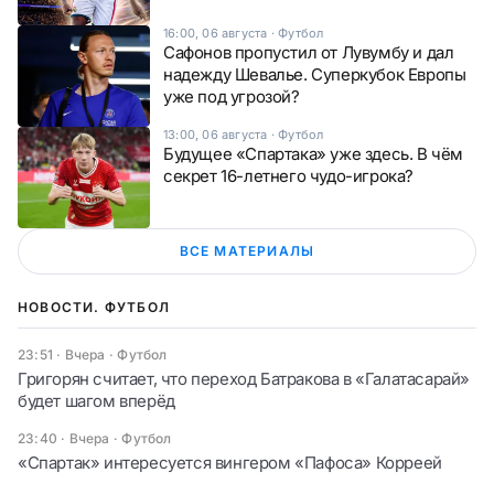
16:00, 06 августа
·
Футбол
Сафонов пропустил от Лувумбу и дал
надежду Шевалье. Суперкубок Европы
уже под угрозой?
13:00, 06 августа
·
Футбол
Будущее «Спартака» уже здесь. В чём
секрет 16-летнего чудо-игрока?
ВСЕ МАТЕРИАЛЫ
НОВОСТИ. ФУТБОЛ
23:51 · Вчера
·
Футбол
Григорян считает, что переход Батракова в «Галатасарай»
будет шагом вперёд
23:40 · Вчера
·
Футбол
«Спартак» интересуется вингером «Пафоса» Корреей