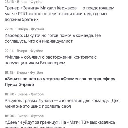
23:16 · Вчера
·
Футбол
Тренер «Зенита» Михаил Кержаков — о предстоящем
матче РПЛ: важно не терять свои очки там, где мы
должны брать их
22:30 · Вчера
·
Футбол
Карседо: Даку точно готов помочь команде. Не
соглашусь, что он индивидуалист
22:14 · Вчера
·
Футбол
«Милан» объявил о расторжении контракта с
полузащитником Беннасером
19:18 · Вчера
·
Футбол
«Зенит» пошёл на уступки «Фламенго» по трансферу
Луиса Энрике
18:40 · Вчера
·
Футбол
Расулов: травма Лунёва — это негатив для команды. Для
меня же это шанс проявить себя
18:00 · Вчера
·
Футбол
«Деньги уйдут за границу». На «Матч ТВ» высказались
против интернет-кинотеатров