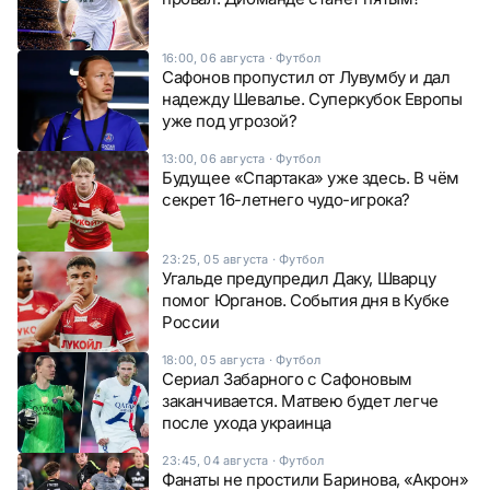
16:00, 06 августа
·
Футбол
Сафонов пропустил от Лувумбу и дал
надежду Шевалье. Суперкубок Европы
уже под угрозой?
13:00, 06 августа
·
Футбол
Будущее «Спартака» уже здесь. В чём
секрет 16-летнего чудо-игрока?
23:25, 05 августа
·
Футбол
Угальде предупредил Даку, Шварцу
помог Юрганов. События дня в Кубке
России
18:00, 05 августа
·
Футбол
Сериал Забарного с Сафоновым
заканчивается. Матвею будет легче
после ухода украинца
23:45, 04 августа
·
Футбол
Фанаты не простили Баринова, «Акрон»