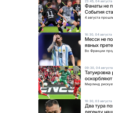
23:45, 04 августа
Фанаты не п
События ста
4 августа прошл
16:30, 04 августа
Месси не по
явных прет
Во Франции про
09:30, 04 августа
Татуировка 
оскорбляют
Мирлинд рискуе
18:30, 03 августа
Два тура по
легенду наш