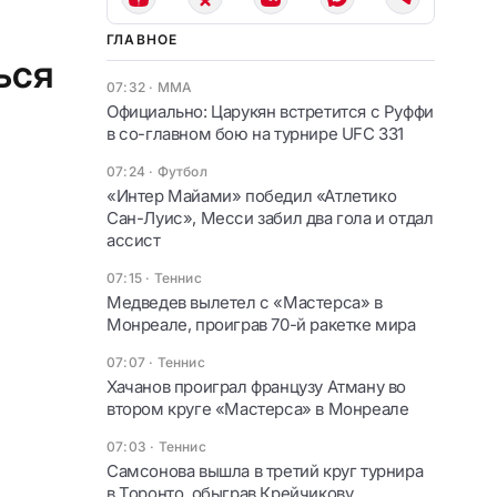
ГЛАВНОЕ
ься
07:32
·
ММА
Официально: Царукян встретится с Руффи
в со-главном бою на турнире UFC 331
07:24
·
Футбол
«Интер Майами» победил «Атлетико
Сан-Луис», Месси забил два гола и отдал
ассист
07:15
·
Теннис
Медведев вылетел с «Мастерса» в
Монреале, проиграв 70-й ракетке мира
07:07
·
Теннис
Хачанов проиграл французу Атману во
втором круге «Мастерса» в Монреале
07:03
·
Теннис
Самсонова вышла в третий круг турнира
в Торонто, обыграв Крейчикову