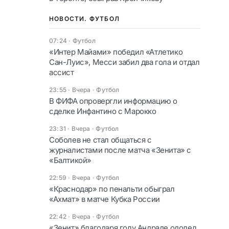
НОВОСТИ. ФУТБОЛ
07:24
·
Футбол
«Интер Майами» победил «Атлетико
Сан-Луис», Месси забил два гола и отдал
ассист
23:55 · Вчера
·
Футбол
В ФИФА опровергли информацию о
сделке Инфантино с Марокко
23:31 · Вчера
·
Футбол
Соболев не стал общаться с
журналистами после матча «Зенита» с
«Балтикой»
22:59 · Вчера
·
Футбол
«Краснодар» по пенальти обыграл
«Ахмат» в матче Кубка России
22:42 · Вчера
·
Футбол
«Зенит» благодаря голу Андраде одолел