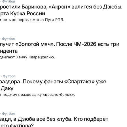
·
Футбол
ростили Баринова, «Акрон» валится без Дзюбы.
рта Кубка России
и четыре первых матча Пути РПЛ.
·
Футбол
лучит «Золотой мяч». После ЧМ-2026 есть три
ендента
двигают Хвичу Кварацхелию.
·
Футбол
раздора. Почему фанаты «Спартака» уже
 Даку
т поджечь раздевалку «красно-белых».
·
Футбол
зади, а Дзюба всё без клуба. Кто подберёт
его футбола?