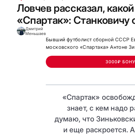
Ловчев рассказал, како
«Спартак»: Станковичу 
Дмитрий
Меньшаев
Бывший футболист сборной СССР Ев
московского «Спартака» Антоне З
3000₽ БОН
«Спартак» освобожд
знает, с кем надо р
думаю, что Зиньковск
и еще раскроется. А