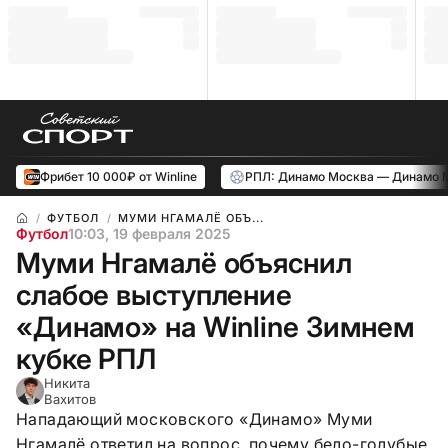
Фрибет 10 000₽ от Winline
РПЛ: Динамо Москва — Динамо 
ФУТБОЛ
МУМИ НГАМАЛЁ ОБЪ...
Футбол
10:03, 19 февраля 2025
Муми Нгамалё объяснил
слабое выступление
«Динамо» на Winline Зимнем
кубке РПЛ
Никита
Вахитов
Нападающий московского «Динамо» Муми
Нгамалё ответил на вопрос, почему бело-голубые