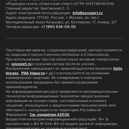
«Редакция газеты «Советский спорт» (ОГРН 5147746142704)
Главный редактор: Бреговский С. С.
Адрес электронной почты редакции:
info@sovsport.ru
Адрес редакции: 117342, Россия, г. Москва, вн.тер.г.
Муниципальный округ Коньково, ул. Бутлерова, 17, помещ. 2/7
Телефон редакции:
+7 (991) 636-09-00
Текстовые материалы, созданные редакцией, распространяются
по лицензии Creative Commons Attribution 4.0 International.
При использовании текстов обязательна активная гиперссылка
на
sovsport.ru
и указание автора (если он указан).
Изображения принадлежат их правообладателям (включая
Getty
Images
,
РИА Новости
и др.) и используются на основании
коммерческих лицензий. Их копирование и повторное
использование запрещены без прямого разрешения
правообладателя.
На информационном ресурсе применяются рекомендательные
технологии (информационные технологии предоставления
информации на основе сбора, систематизации и анализа
сведений, относящихся к предпочтениям пользователей сети
«Интернет», находящихся на территории Российской
Федерации).
См. подробнее ADFOX
Возрастная категория информационной продукции: 18+ (в
соответствии с ФЗ № 436-ФЗ «О защите детей от информации,
причиняющей вред их здоровью и развитию»)