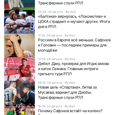
Трансферные слухи РПЛ
23:05, 08 августа
·
Футбол
«Балтика» вернулась, «Локомотив» и
ЦСКА страдают и мучают других. Итоги
дня в РПЛ
17:30, 08 августа
·
Футбол
Россиян в Европе всё меньше. Сафонов
и Головин — последние примеры для
молодёжи
13:00, 08 августа
·
Футбол
Дебют Даку, проверка для Игдисамова
и каток Семака. Главные интриги
третьего тура РПЛ
09:10, 08 августа
·
Футбол
Новая цель «Спартака», битва за
Мусаева, вариант для Дзюбы.
Трансферные слухи РПЛ
16:00, 07 августа
·
Футбол
Почему Сафонов встаёт на колено?