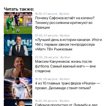
Читать также:
16:00, 07 августа
·
Футбол
Почему Сафонов встаёт на колено?
Технику россиянина критикуют во
Франции
07:00, 07 августа
·
Футбол
«Лучший день в истории канала». Итоги
ЧМ с первым замом генпродюсера
«Матч ТВ» Рыжковым
22:55, 06 августа
·
Футбол
Максим Канунников: жизнь после
футбола. Самый важный матч — вне
стадиона
19:00, 06 августа
·
Футбол
4 из 10 главных трансферов «Реала» —
провал. Диоманде станет пятым?
16:00, 06 августа
·
Футбол
Сафонов пропустил от Лувумбу и дал