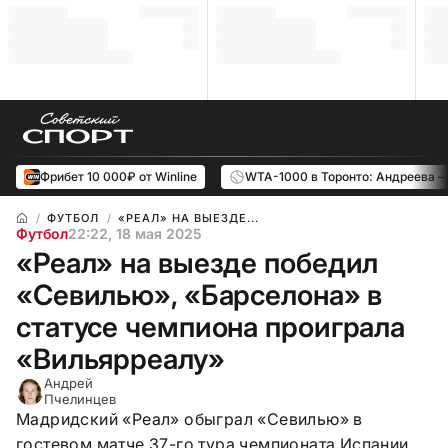
Фрибет 10 000₽ от Winline
WTA-1000 в Торонто: Андреева –
ФУТБОЛ
«РЕАЛ» НА ВЫЕЗДЕ...
Футбол
22:22, 18 мая 2025
«Реал» на выезде победил
«Севилью», «Барселона» в
статусе чемпиона проиграла
«Вильярреалу»
Андрей
Пчелинцев
Мадридский «Реал» обыграл «Севилью» в
гостевом матче 37-го тура чемпионата Испании.