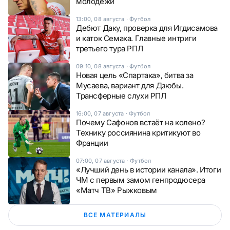
молодёжи
13:00, 08 августа
·
Футбол
Дебют Даку, проверка для Игдисамова
и каток Семака. Главные интриги
третьего тура РПЛ
09:10, 08 августа
·
Футбол
Новая цель «Спартака», битва за
Мусаева, вариант для Дзюбы.
Трансферные слухи РПЛ
16:00, 07 августа
·
Футбол
Почему Сафонов встаёт на колено?
Технику россиянина критикуют во
Франции
07:00, 07 августа
·
Футбол
«Лучший день в истории канала». Итоги
ЧМ с первым замом генпродюсера
«Матч ТВ» Рыжковым
ВСЕ МАТЕРИАЛЫ