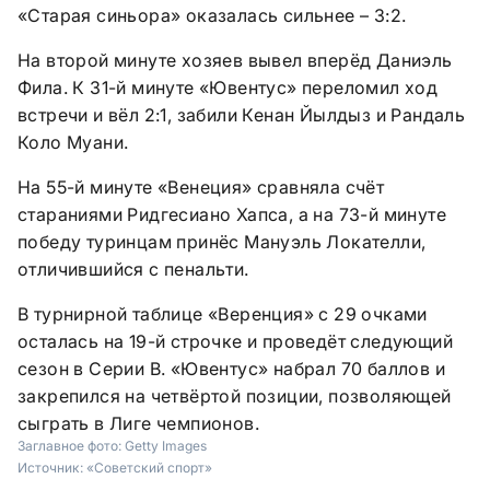
«Старая синьора» оказалась сильнее – 3:2.
На второй минуте хозяев вывел вперёд Даниэль
Фила. К 31-й минуте «Ювентус» переломил ход
встречи и вёл 2:1, забили Кенан Йылдыз и Рандаль
Коло Муани.
На 55-й минуте «Венеция» сравняла счёт
стараниями Ридгесиано Хапса, а на 73-й минуте
победу туринцам принёс Мануэль Локателли,
отличившийся с пенальти.
В турнирной таблице «Веренция» с 29 очками
осталась на 19-й строчке и проведёт следующий
сезон в Серии В. «Ювентус» набрал 70 баллов и
закрепился на четвёртой позиции, позволяющей
сыграть в Лиге чемпионов.
Заглавное фото:
Getty Images
Источник:
«Советский спорт»