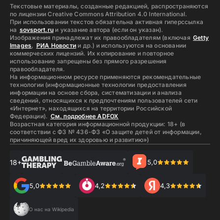
Текстовые материалы, созданные редакцией, распространяются
по лицензии Creative Commons Attribution 4.0 International.
При использовании текстов обязательна активная гиперссылка
на
sovsport.ru
и указание автора (если он указан).
Изображения принадлежат их правообладателям (включая
Getty
Images
,
РИА Новости
и др.) и используются на основании
коммерческих лицензий. Их копирование и повторное
использование запрещены без прямого разрешения
правообладателя.
На информационном ресурсе применяются рекомендательные
технологии (информационные технологии предоставления
информации на основе сбора, систематизации и анализа
сведений, относящихся к предпочтениям пользователей сети
«Интернет», находящихся на территории Российской
Федерации).
См. подробнее ADFOX
Возрастная категория информационной продукции: 18+ (в
соответствии с ФЗ № 436-ФЗ «О защите детей от информации,
причиняющей вред их здоровью и развитию»)
18+
5,0
5,0
4,2
4,3
О нас на Wikipedia