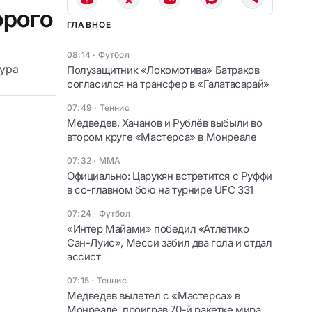
орого
ГЛАВНОЕ
08:14
·
Футбол
тура
Полузащитник «Локомотива» Батраков
согласился на трансфер в «Галатасарай»
07:49
·
Теннис
Медведев, Хачанов и Рублёв выбыли во
втором круге «Мастерса» в Монреале
07:32
·
ММА
Официально: Царукян встретится с Руффи
в со-главном бою на турнире UFC 331
07:24
·
Футбол
«Интер Майами» победил «Атлетико
Сан-Луис», Месси забил два гола и отдал
ассист
07:15
·
Теннис
Медведев вылетел с «Мастерса» в
Монреале, проиграв 70-й ракетке мира