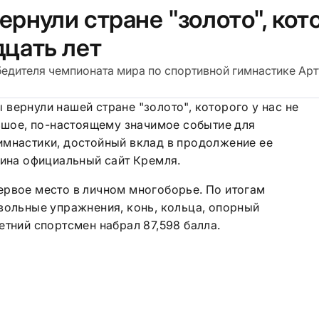
ернули стране "золото", кот
дцать лет
едителя чемпионата мира по спортивной гимнастике Ар
вернули нашей стране "золото", которого у нас не
льшое, по-настоящему значимое событие для
имнастики, достойный вклад в продолжение ее
тина официальный сайт Кремля.
ервое место в личном многоборье. По итогам
вольные упражнения, конь, кольца, опорный
етний спортсмен набрал 87,598 балла.