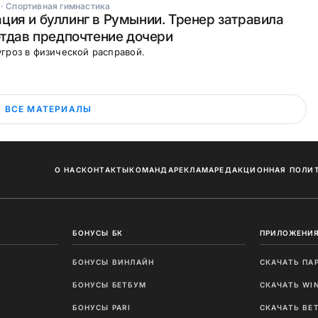
·
Спортивная гимнастика
ия и буллинг в Румынии. Тренер затравила
отдав предпочтение дочери
гроз в физической расправой.
ВСЕ МАТЕРИАЛЫ
О НАС
КОНТАКТЫ
КОМАНДА
РЕКЛАМА
РЕДАКЦИОННАЯ ПОЛИ
БОНУСЫ БК
ПРИЛОЖЕНИЯ
БОНУСЫ ВИНЛАЙН
СКАЧАТЬ ПА
И
БОНУСЫ БЕТБУМ
СКАЧАТЬ WI
Ы
БОНУСЫ PARI
СКАЧАТЬ BE