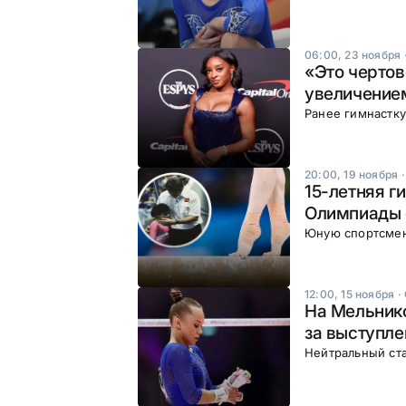
06:00, 23 ноября
«Это чертов
увеличение
Ранее гимнастку
20:00, 19 ноября
15-летняя г
Олимпиады 
Юную спортсмен
12:00, 15 ноября
·
На Мельнико
за выступле
Нейтральный ст