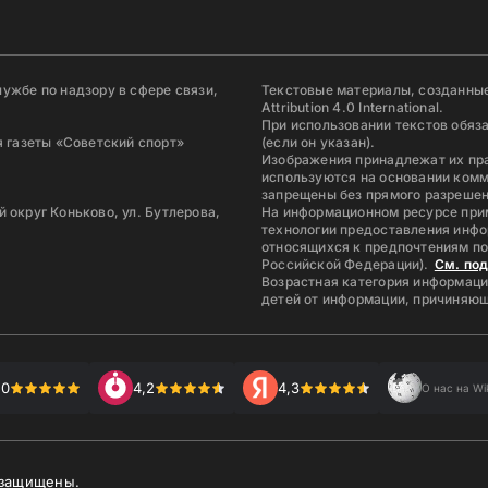
ужбе по надзору в сфере связи,
Текстовые материалы, созданные
Attribution 4.0 International.
При использовании текстов обяз
 газеты «Советский спорт»
(если он указан).
Изображения принадлежат их пр
используются на основании комм
запрещены без прямого разрешен
й округ Коньково, ул. Бутлерова,
На информационном ресурсе при
технологии предоставления инфо
относящихся к предпочтениям по
Российской Федерации).
См. по
Возрастная категория информаци
детей от информации, причиняющ
,0
4,2
4,3
О нас на Wi
 защищены.