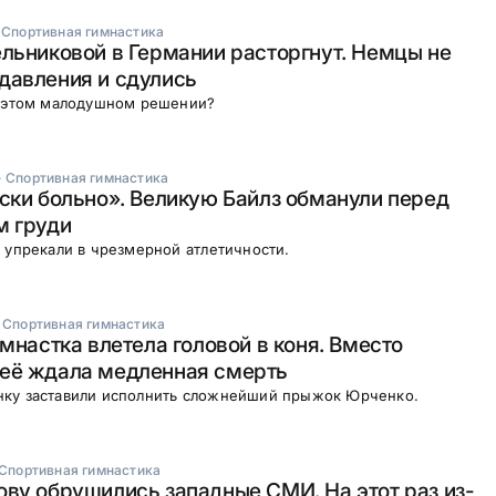
·
Спортивная гимнастика
льниковой в Германии расторгнут. Немцы не
давления и сдулись
б этом малодушном решении?
·
Спортивная гимнастика
ски больно». Великую Байлз обманули перед
м груди
 упрекали в чрезмерной атлетичности.
·
Спортивная гимнастика
имнастка влетела головой в коня. Вместо
её ждала медленная смерть
ку заставили исполнить сложнейший прыжок Юрченко.
Спортивная гимнастика
ву обрушились западные СМИ. На этот раз из-