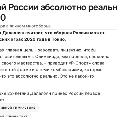
ой России абсолютно реаль
20
ира в личном многоборье.
 Далалоян считает, что сборная России может
ких играх 2020 года в Токио.
ая главная цель – завоевать лицензию, чтобы
готовительным к Олимпиаде, мы провели, спокойно
 своего мастерства, – приводит «Р-Спорт» слова
и в той форме и с теми комбинациями, которые
что это абсолютно реально. Это не какой-то
охе 22-летний Далалоян принес России первое
ет.
ТИВНОЙ ГИМНАСТИКЕ
НОЙ ГИМНАСТИКЕ