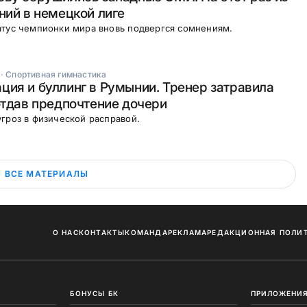
ний в немецкой лиге
атус чемпионки мира вновь подвергся сомнениям.
·
Спортивная гимнастика
ия и буллинг в Румынии. Тренер затравила
отдав предпочтение дочери
гроз в физической расправой.
ВСЕ МАТЕРИАЛЫ
О НАС
КОНТАКТЫ
КОМАНДА
РЕКЛАМА
РЕДАКЦИОННАЯ ПОЛИ
БОНУСЫ БК
ПРИЛОЖЕНИЯ