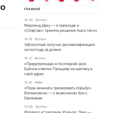
но
ГЛАВНОЕ
14:30
·
Футбол
Мирлинд Даку — о переходе в
«Спартак»: принять решение было легко
14:18
·
Футбол
Заболотный получил дисквалификацию
на полгода за допинг
14:12
·
Футбол
«Предупреждаю в последний раз».
Бубнов ответил Пальцеву на критику в
свой адрес
13:41
·
ММА
«Пора начинать тренировать борьбу».
Волкановски — о возможном бое с
Евлоевым
13:08
·
Футбол
Форвард «Спартака» Угальде: Даку —