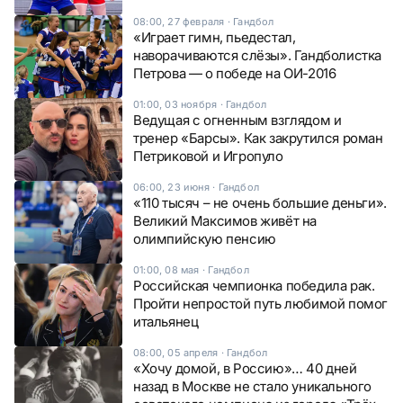
08:00, 27 февраля
·
Гандбол
«Играет гимн, пьедестал,
наворачиваются слёзы». Гандболистка
Петрова — о победе на ОИ-2016
01:00, 03 ноября
·
Гандбол
Ведущая с огненным взглядом и
тренер «Барсы». Как закрутился роман
Петриковой и Игропуло
06:00, 23 июня
·
Гандбол
«110 тысяч – не очень большие деньги».
Великий Максимов живёт на
олимпийскую пенсию
01:00, 08 мая
·
Гандбол
Российская чемпионка победила рак.
Пройти непростой путь любимой помог
итальянец
08:00, 05 апреля
·
Гандбол
«Хочу домой, в Россию»… 40 дней
назад в Москве не стало уникального