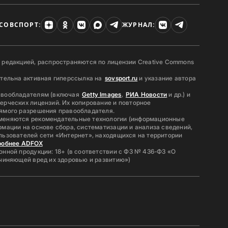
СОВСПОРТ:
ЖУРНАЛ:
 редакцией, распространяются по лицензии Creative Commons
ательна активная гиперссылка на
sovsport.ru
и указание автора
авообладателям (включая
Getty Images
,
РИА Новости
и др.) и
ерческих лицензий. Их копирование и повторное
ямого разрешения правообладателя.
меняются рекомендательные технологии (информационные
мации на основе сбора, систематизации и анализа сведений,
льзователей сети «Интернет», находящихся на территории
робнее ADFOX
нной продукции: 18+ (в соответствии с ФЗ № 436-ФЗ «О
ичиняющей вред их здоровью и развитию»)