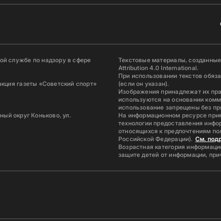
й службе по надзору в сфере
Текстовые материалы, созданные
Attribution 4.0 International.
При использовании текстов обяз
акция газеты «Советский спорт»
(если он указан).
Изображения принадлежат их пр
используются на основании комм
использование запрещены без пр
ьный округ Коньково, ул.
На информационном ресурсе при
технологии предоставления инфор
относящихся к предпочтениям по
Российской Федерации).
См. под
Возрастная категория информацио
защите детей от информации, пр