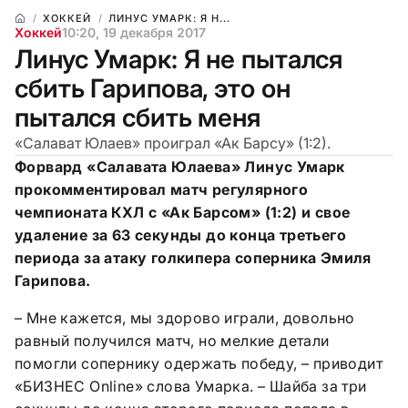
ХОККЕЙ
ЛИНУС УМАРК: Я Н...
Хоккей
10:20, 19 декабря 2017
Линус Умарк: Я не пытался
сбить Гарипова, это он
пытался сбить меня
«Салават Юлаев» проиграл «Ак Барсу» (1:2).
Форвард «Салавата Юлаева» Линус Умарк
прокомментировал матч регулярного
чемпионата КХЛ с «Ак Барсом» (1:2) и свое
удаление за 63 секунды до конца третьего
периода за атаку голкипера соперника Эмиля
Гарипова.
– Мне кажется, мы здорово играли, довольно
равный получился матч, но мелкие детали
помогли сопернику одержать победу, – приводит
«БИЗНЕС Online» слова Умарка. – Шайба за три