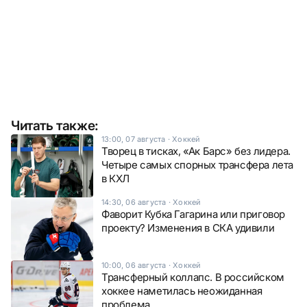
Читать также:
13:00, 07 августа
·
Хоккей
Творец в тисках, «Ак Барс» без лидера.
Четыре самых спорных трансфера лета
в КХЛ
14:30, 06 августа
·
Хоккей
Фаворит Кубка Гагарина или приговор
проекту? Изменения в СКА удивили
10:00, 06 августа
·
Хоккей
Трансферный коллапс. В российском
хоккее наметилась неожиданная
проблема