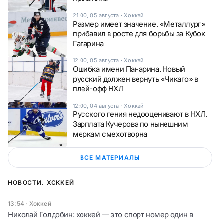
21:00, 05 августа
·
Хоккей
Размер имеет значение. «Металлург»
прибавил в росте для борьбы за Кубок
Гагарина
12:00, 05 августа
·
Хоккей
Ошибка имени Панарина. Новый
русский должен вернуть «Чикаго» в
плей-офф НХЛ
12:00, 04 августа
·
Хоккей
Русского гения недооценивают в НХЛ.
Зарплата Кучерова по нынешним
меркам смехотворна
ВСЕ МАТЕРИАЛЫ
НОВОСТИ. ХОККЕЙ
13:54
·
Хоккей
Николай Голдобин: хоккей — это спорт номер один в