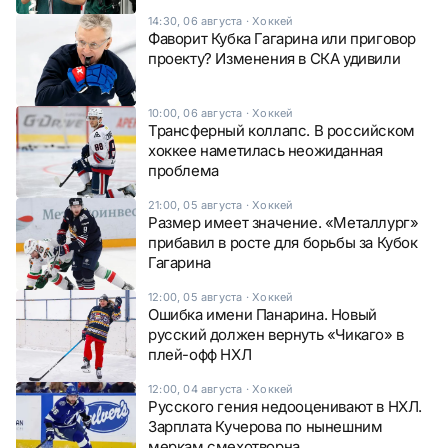
14:30, 06 августа
·
Хоккей
Фаворит Кубка Гагарина или приговор
проекту? Изменения в СКА удивили
10:00, 06 августа
·
Хоккей
Трансферный коллапс. В российском
хоккее наметилась неожиданная
проблема
21:00, 05 августа
·
Хоккей
Размер имеет значение. «Металлург»
прибавил в росте для борьбы за Кубок
Гагарина
12:00, 05 августа
·
Хоккей
Ошибка имени Панарина. Новый
русский должен вернуть «Чикаго» в
плей-офф НХЛ
12:00, 04 августа
·
Хоккей
Русского гения недооценивают в НХЛ.
Зарплата Кучерова по нынешним
меркам смехотворна