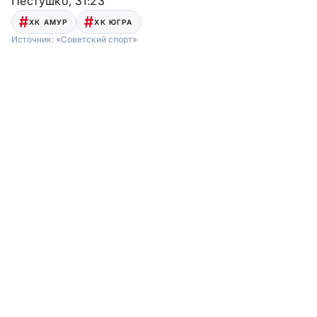
Пестушко, 31:23
ХК АМУР
ХК ЮГРА
Источник:
«Советский спорт»