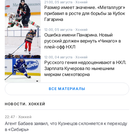
21:00, 05 августа
·
Хоккей
Размер имеет значение. «Металлург»
прибавил в росте для борьбы за Кубок
Гагарина
12:00, 05 августа
·
Хоккей
Ошибка имени Панарина. Новый
русский должен вернуть «Чикаго» в
плей-офф НХЛ
12:00, 04 августа
·
Хоккей
Русского гения недооценивают в НХЛ.
Зарплата Кучерова по нынешним
меркам смехотворна
ВСЕ МАТЕРИАЛЫ
НОВОСТИ. ХОККЕЙ
22:47
·
Хоккей
Агент Бабаев заявил, что Кузнецов склоняется к переходу
в «Сибирь»