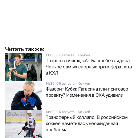
Читать также:
13:00, 07 августа
·
Хоккей
Творец в тисках, «Ак Барс» без лидера.
Четыре самых спорных трансфера лета
в КХЛ
14:30, 06 августа
·
Хоккей
Фаворит Кубка Гагарина или приговор
проекту? Изменения в СКА удивили
10:00, 06 августа
·
Хоккей
Трансферный коллапс. В российском
хоккее наметилась неожиданная
проблема