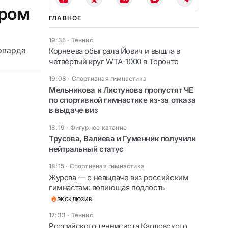
ером
ГЛАВНОЕ
19:35
·
Теннис
рварда
Корнеева обыграла Йович и вышла в
четвёртый круг WTA-1000 в Торонто
19:08
·
Спортивная гимнастика
Мельникова и Листунова пропустят ЧЕ
по спортивной гимнастике из-за отказа
в выдаче виз
18:19
·
Фигурное катание
Трусова, Валиева и Гуменник получили
нейтральный статус
18:15
·
Спортивная гимнастика
Журова — о невыдаче виз российским
гимнастам: вопиющая подлость
ЭКСКЛЮЗИВ
17:33
·
Теннис
Российского теннисиста Карловского