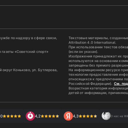
ужбе по надзору в сфере связи,
Текстовые материалы, созданные
Attribution 4.0 International.
При использовании текстов обяз
 газеты «Советский спорт»
(если он указан).
Изображения принадлежат их пр
используются на основании комм
запрещены без прямого разрешен
й округ Коньково, ул. Бутлерова,
На информационном ресурсе при
технологии предоставления инфо
относящихся к предпочтениям по
Российской Федерации).
См. по
Возрастная категория информаци
детей от информации, причиняющ
,0
4,2
4,3
О нас на Wi