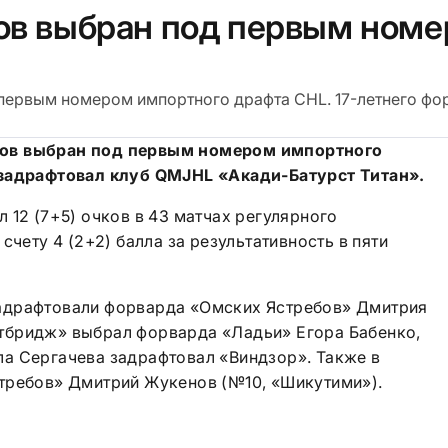
ов выбран под первым ном
первым номером импортного драфта CHL. 17-летнего фо
ов выбран под первым номером импортного
 задрафтовал клуб
QMJHL «Акади-Батурст Титан».
 12 (7+5) очков в 43 матчах регулярного
счету 4 (2+2) балла за результативность в пяти
адрафтовали форварда «Омских Ястребов» Дмитрия
тбридж» выбрал форварда «Ладьи» Егора Бабенко,
а Сергачева задрафтовал «Виндзор». Также в
требов» Дмитрий Жукенов (№10, «Шикутими»).