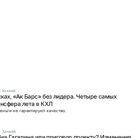
·
Хоккей
сках, «Ак Барс» без лидера. Четыре самых
нсфера лета в КХЛ
еньги не гарантируют качество.
·
Хоккей
ка Гагарина или приговор проекту? Изменения