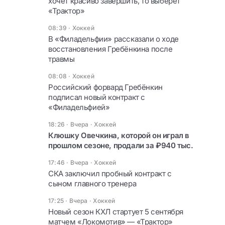
хочет красиво завершить, то выберет
«Трактор»
08:39
·
Хоккей
В «Филадельфии» рассказали о ходе
восстановления Гребёнкина после
травмы
08:08
·
Хоккей
Российский форвард Гребёнкин
подписал новый контракт с
«Филадельфией»
18:26 · Вчера
·
Хоккей
Клюшку Овечкина, которой он играл в
прошлом сезоне, продали за ₽940 тыс.
17:46 · Вчера
·
Хоккей
СКА заключил пробный контракт с
сыном главного тренера
17:25 · Вчера
·
Хоккей
Новый сезон КХЛ стартует 5 сентября
матчем «Локомотив» — «Трактор»