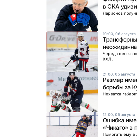
в СКА удив
Ларионов получ
10:00, 06 августа
Трансферный
неожиданна
Череда несвязан
КХЛ.
21:00, 05 августа
Размер имее
борьбы за К
Нехватка габари
12:00, 05 августа
Ошибка име
«Чикаго» в 
Помогать ему в 