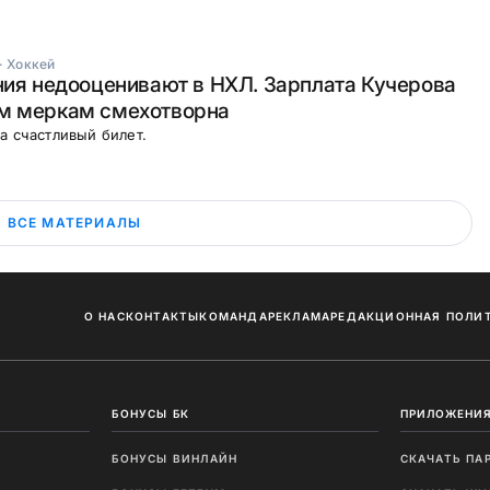
·
Хоккей
ния недооценивают в НХЛ. Зарплата Кучерова
м меркам смехотворна
а счастливый билет.
ВСЕ МАТЕРИАЛЫ
О НАС
КОНТАКТЫ
КОМАНДА
РЕКЛАМА
РЕДАКЦИОННАЯ ПОЛИ
БОНУСЫ БК
ПРИЛОЖЕНИЯ
БОНУСЫ ВИНЛАЙН
СКАЧАТЬ ПА