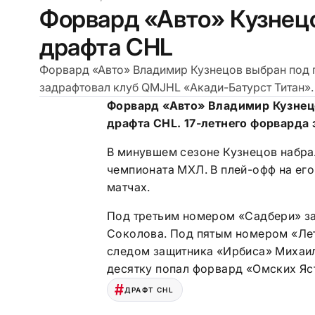
Форвард «Авто» Кузнец
драфта CHL
Форвард «Авто» Владимир Кузнецов выбран под 
задрафтовал клуб QMJHL «Акади-Батурст Титан».
Форвард «Авто» Владимир Кузнец
драфта
CHL. 17-летнего форварда
В минувшем сезоне Кузнецов набрал
чемпионата МХЛ. В плей-офф на его 
матчах.
Под третьим номером «Садбери» з
Соколова. Под пятым номером «Ле
следом защитника «Ирбиса» Михаил
десятку попал форвард «Омских Яс
ДРАФТ CHL