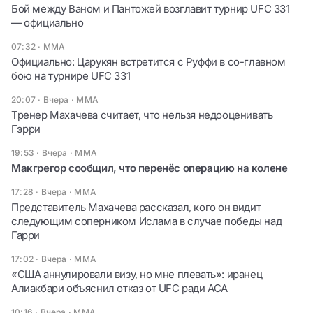
Бой между Ваном и Пантожей возглавит турнир UFC 331
— официально
07:32
·
ММА
Официально: Царукян встретится с Руффи в со-главном
бою на турнире UFC 331
20:07 · Вчера
·
ММА
Тренер Махачева считает, что нельзя недооценивать
Гэрри
19:53 · Вчера
·
ММА
Макгрегор сообщил, что перенёс операцию на колене
17:28 · Вчера
·
ММА
Представитель Махачева рассказал, кого он видит
следующим соперником Ислама в случае победы над
Гарри
17:02 · Вчера
·
ММА
«США аннулировали визу, но мне плевать»: иранец
Алиакбари объяснил отказ от UFC ради ACA
10:16 · Вчера
·
ММА