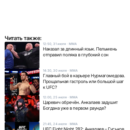
Читать также:
12:50, 31 июля
·
ММА
Наказал за длинный язык. Пельмень
отправил поляка в глубокий сон
14:30, 30 июля
·
ММА
Главный бой в карьере Нурмагомедова.
Прощальная гастроль или большой шаг
к UFC?
12:00, 25 июля
·
ММА
Царевич обречён. Анкалаев задушит
Богдана уже в первом раунде?
21:45, 24 июля
·
ММА
UFC Fight Night 282: Анкалаев – Гуськов,