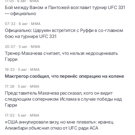
11:05 · 6 авг
·
ММА
Бой между Ваном и Пантожей возглавит турнир UFC 331
— официально
07:32 · 6 авг
·
ММА
Официально: Царукян встретится с Руффи в со-главном
бою на турнире UFC 331
20:07 · 5 авг
·
ММА
Тренер Махачева считает, что нельзя недооценивать
Гэрри
19:53 · 5 авг
·
ММА
Макгрегор сообщил, что перенёс операцию на колене
17:28 · 5 авг
·
ММА
Представитель Махачева рассказал, кого он видит
следующим соперником Ислама в случае победы над
Гарри
17:02 · 5 авг
·
ММА
«США аннулировали визу, но мне плевать»: иранец
Алиакбари объяснил отказ от UFC ради ACA