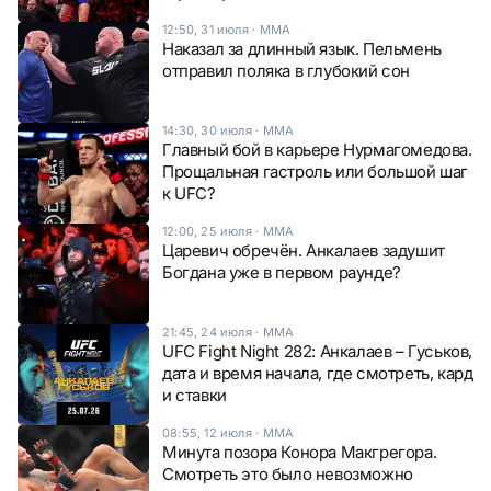
12:50, 31 июля
·
ММА
Наказал за длинный язык. Пельмень
отправил поляка в глубокий сон
14:30, 30 июля
·
ММА
Главный бой в карьере Нурмагомедова.
Прощальная гастроль или большой шаг
к UFC?
12:00, 25 июля
·
ММА
Царевич обречён. Анкалаев задушит
Богдана уже в первом раунде?
21:45, 24 июля
·
ММА
UFC Fight Night 282: Анкалаев – Гуськов,
дата и время начала, где смотреть, кард
и ставки
08:55, 12 июля
·
ММА
Минута позора Конора Макгрегора.
Смотреть это было невозможно