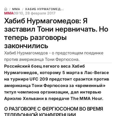
ММА
ХАБИБ НУРМАГОМЕД...
ММА
09:10, 28 февраля 2017
Хабиб Нурмагомедов: Я
заставил Тони нервничать. Но
теперь разговоры
закончились
Хабиб Нурмагомедов - о предстоящем поединке
против американца Тони Фергюсона.
Российский боец легкого веса Хабиб
Нурмагомедов, которому 5 марта в Лас-Вегасе
на турнире UFC 209 предстоит сразится против
американца Тони Фергюсона за «временный»
титул чемпиона организации, дал интервью
Ариэлю Хельвани в передаче The MMA Hour.
О РАЗГОВОРЕ С ФЕРГЮСОНОМ ВО ВРЕМЯ
ТЕЛЕФОННОЙ КОНФЕРЕНЦИИ