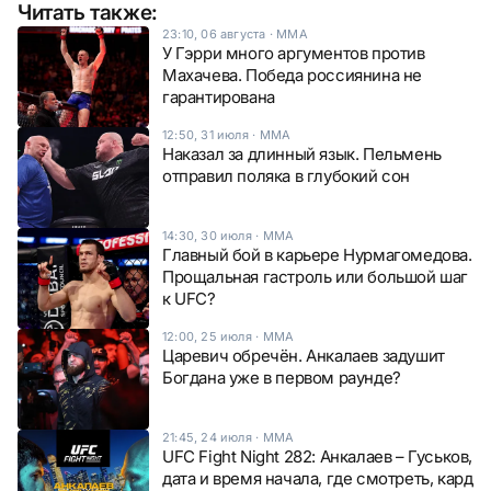
Читать также:
23:10, 06 августа
·
ММА
У Гэрри много аргументов против
Махачева. Победа россиянина не
гарантирована
12:50, 31 июля
·
ММА
Наказал за длинный язык. Пельмень
отправил поляка в глубокий сон
14:30, 30 июля
·
ММА
Главный бой в карьере Нурмагомедова.
Прощальная гастроль или большой шаг
к UFC?
12:00, 25 июля
·
ММА
Царевич обречён. Анкалаев задушит
Богдана уже в первом раунде?
21:45, 24 июля
·
ММА
UFC Fight Night 282: Анкалаев – Гуськов,
дата и время начала, где смотреть, кард