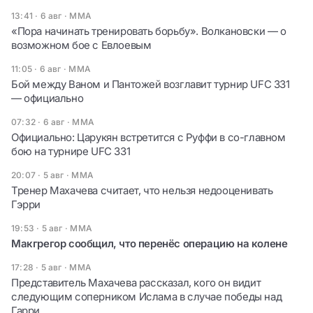
13:41 · 6 авг
·
ММА
«Пора начинать тренировать борьбу». Волкановски — о
возможном бое с Евлоевым
11:05 · 6 авг
·
ММА
Бой между Ваном и Пантожей возглавит турнир UFC 331
— официально
07:32 · 6 авг
·
ММА
Официально: Царукян встретится с Руффи в со-главном
бою на турнире UFC 331
20:07 · 5 авг
·
ММА
Тренер Махачева считает, что нельзя недооценивать
Гэрри
19:53 · 5 авг
·
ММА
Макгрегор сообщил, что перенёс операцию на колене
17:28 · 5 авг
·
ММА
Представитель Махачева рассказал, кого он видит
следующим соперником Ислама в случае победы над
Гарри