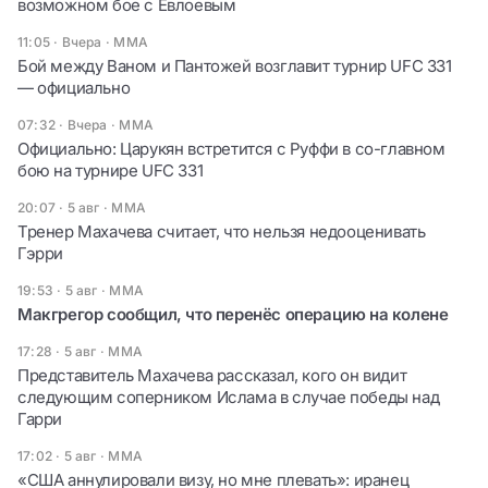
возможном бое с Евлоевым
11:05 · Вчера
·
ММА
Бой между Ваном и Пантожей возглавит турнир UFC 331
— официально
07:32 · Вчера
·
ММА
Официально: Царукян встретится с Руффи в со-главном
бою на турнире UFC 331
20:07 · 5 авг
·
ММА
Тренер Махачева считает, что нельзя недооценивать
Гэрри
19:53 · 5 авг
·
ММА
Макгрегор сообщил, что перенёс операцию на колене
17:28 · 5 авг
·
ММА
Представитель Махачева рассказал, кого он видит
следующим соперником Ислама в случае победы над
Гарри
17:02 · 5 авг
·
ММА
«США аннулировали визу, но мне плевать»: иранец