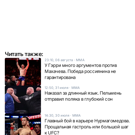
Читать также:
23:10, 06 августа
·
ММА
У Гэрри много аргументов против
Махачева. Победа россиянина не
гарантирована
12:50, 31 июля
·
ММА
Наказал за длинный язык. Пельмень
отправил поляка в глубокий сон
14:30, 30 июля
·
ММА
Главный бой в карьере Нурмагомедова.
Прощальная гастроль или большой шаг
к UFC?