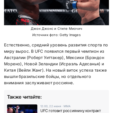
Джон Джонс и Стипе Миочич
Источник фото: Getty Images
Естественно, средний уровень развития спорта по
миру вырос. В UFC появился первый чемпион из
Австралии (Роберт Уиттакер), Мексики (Брэндон
Морено), Новой Зеландии (Исраэль Адесанья) и
Китая (Вейли Жанг). На новый виток успеха также
вышли бразильские бойцы, но отдельного
внимания заслуживают россияне.
Также читайте:
12:00, 22 июня
·
ММА
UFC готовит россиянину контракт