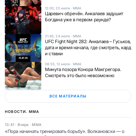
12:00, 25 июля
·
ММА
Царевич обречён. Анкалаев задушит
Богдана уже в первом раунде?
21:45, 24 июля
·
ММА
UFC Fight Night 282: Анкалаев – Гуськов,
дата и время начала, где смотреть, кард
и ставки
08:55, 12 июля
·
ММА
Минута позора Конора Макгрегора.
Смотреть это было невозможно
ВСЕ МАТЕРИАЛЫ
НОВОСТИ. ММА
13:41 · Вчера
·
ММА
«Пора начинать тренировать борьбу». Волкановски — о