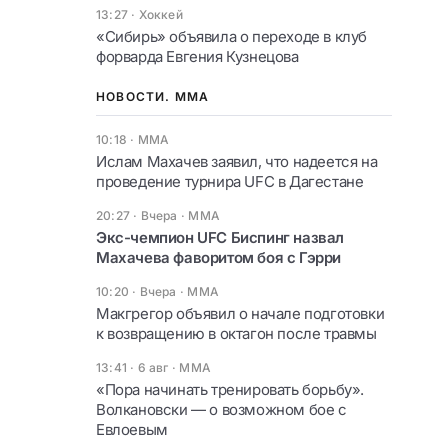
13:27
·
Хоккей
«Сибирь» объявила о переходе в клуб
форварда Евгения Кузнецова
НОВОСТИ. ММА
10:18
·
ММА
Ислам Махачев заявил, что надеется на
проведение турнира UFC в Дагестане
20:27 · Вчера
·
ММА
Экс-чемпион UFC Биспинг назвал
Махачева фаворитом боя с Гэрри
10:20 · Вчера
·
ММА
Макгрегор объявил о начале подготовки
к возвращению в октагон после травмы
13:41 · 6 авг
·
ММА
«Пора начинать тренировать борьбу».
Волкановски — о возможном бое с
Евлоевым