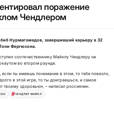
ентировал поражение
клом Чендлером
абиб Нурмагомедов, завершивший карьеру в 32
 Тони Фергюсона.
ступил соотечественнику Майклу Чендлеру на
окаутом во втором раунде.
 если ты имеешь понимание в этом, то тебе повезло,
долго в этой игре, то ты доиграешься, и самое
т твоему здоровью», – написал россиянин.
СОН
ЧЕНДЛЕР МАЙКЛ