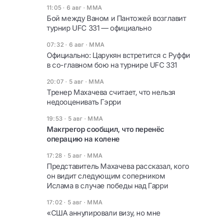
11:05 · 6 авг
·
ММА
Бой между Ваном и Пантожей возглавит
турнир UFC 331 — официально
07:32 · 6 авг
·
ММА
Официально: Царукян встретится с Руффи
в со-главном бою на турнире UFC 331
20:07 · 5 авг
·
ММА
Тренер Махачева считает, что нельзя
недооценивать Гэрри
19:53 · 5 авг
·
ММА
Макгрегор сообщил, что перенёс
операцию на колене
17:28 · 5 авг
·
ММА
Представитель Махачева рассказал, кого
он видит следующим соперником
Ислама в случае победы над Гарри
17:02 · 5 авг
·
ММА
«США аннулировали визу, но мне