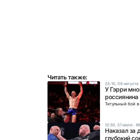
Читать также:
23:10, 06 августа
У Гэрри мно
россиянина 
Титульный бой в 
12:50, 31 июля
·
М
Наказал за 
глубокий со