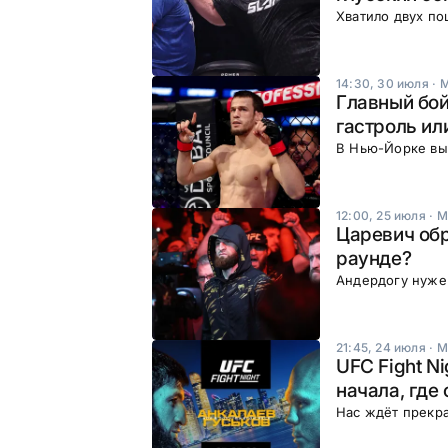
Хватило двух по
14:30, 30 июля
·
Главный бо
гастроль ил
В Нью-Йорке вы
12:00, 25 июля
·
М
Царевич обр
раунде?
Андердогу нужен
21:45, 24 июля
·
М
UFC Fight Ni
начала, где 
Нас ждёт прекр