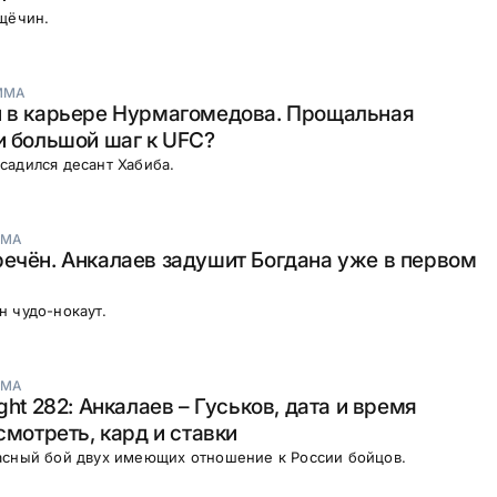
щёчин.
ММА
й в карьере Нурмагомедова. Прощальная
и большой шаг к UFC?
садился десант Хабиба.
МА
ечён. Анкалаев задушит Богдана уже в первом
 чудо-нокаут.
МА
ght 282: Анкалаев – Гуськов, дата и время
смотреть, кард и ставки
асный бой двух имеющих отношение к России бойцов.