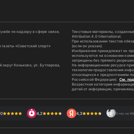
ужбе по надзору в сфере связи,
Текстовые материалы, созданные
Attribution 4.0 International.
При использовании текстов обяз
 газеты «Советский спорт»
(если он указан).
Изображения принадлежат их пр
используются на основании комм
запрещены без прямого разрешен
й округ Коньково, ул. Бутлерова,
На информационном ресурсе при
технологии предоставления инфо
относящихся к предпочтениям по
Российской Федерации).
См. по
Возрастная категория информаци
детей от информации, причиняющ
,0
4,2
4,3
О нас на Wi