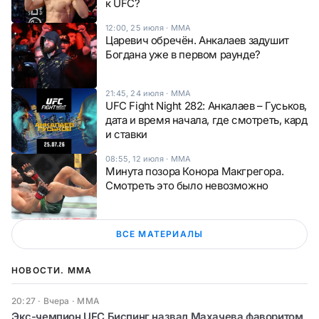
к UFC?
12:00, 25 июля
·
ММА
Царевич обречён. Анкалаев задушит
Богдана уже в первом раунде?
21:45, 24 июля
·
ММА
UFC Fight Night 282: Анкалаев – Гуськов,
дата и время начала, где смотреть, кард
и ставки
08:55, 12 июля
·
ММА
Минута позора Конора Макгрегора.
Смотреть это было невозможно
ВСЕ МАТЕРИАЛЫ
НОВОСТИ. ММА
20:27 · Вчера
·
ММА
Экс-чемпион UFC Биспинг назвал Махачева фаворитом