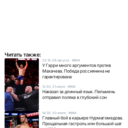
Читать также:
23:10, 06 августа
·
ММА
У Гэрри много аргументов против
Махачева. Победа россиянина не
гарантирована
12:50, 31 июля
·
ММА
Наказал за длинный язык. Пельмень
отправил поляка в глубокий сон
14:30, 30 июля
·
ММА
Главный бой в карьере Нурмагомедова.
Прощальная гастроль или большой шаг