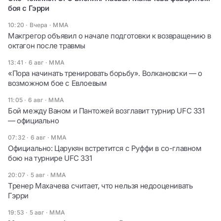
боя с Гэрри
10:20 · Вчера
·
ММА
Макгрегор объявил о начале подготовки к возвращению в
октагон после травмы
13:41 · 6 авг
·
ММА
«Пора начинать тренировать борьбу». Волкановски — о
возможном бое с Евлоевым
11:05 · 6 авг
·
ММА
Бой между Ваном и Пантожей возглавит турнир UFC 331
— официально
07:32 · 6 авг
·
ММА
Официально: Царукян встретится с Руффи в со-главном
бою на турнире UFC 331
20:07 · 5 авг
·
ММА
Тренер Махачева считает, что нельзя недооценивать
Гэрри
19:53 · 5 авг
·
ММА