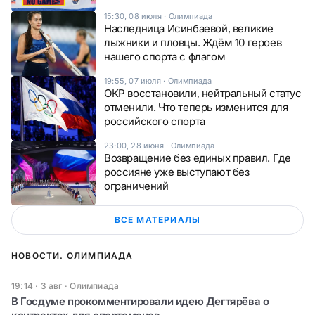
15:30, 08 июля
·
Олимпиада
Наследница Исинбаевой, великие
лыжники и пловцы. Ждём 10 героев
нашего спорта с флагом
19:55, 07 июля
·
Олимпиада
ОКР восстановили, нейтральный статус
отменили. Что теперь изменится для
российского спорта
23:00, 28 июня
·
Олимпиада
Возвращение без единых правил. Где
россияне уже выступают без
ограничений
ВСЕ МАТЕРИАЛЫ
НОВОСТИ. ОЛИМПИАДА
19:14 · 3 авг
·
Олимпиада
В Госдуме прокомментировали идею Дегтярёва о