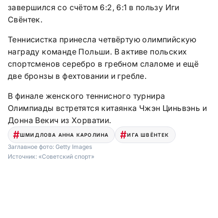
завершился со счётом 6:2, 6:1 в пользу Иги
Свёнтек.
Теннисистка принесла четвёртую олимпийскую
награду команде Польши. В активе польских
спортсменов серебро в гребном слаломе и ещё
две бронзы в фехтовании и гребле.
В финале женского теннисного турнира
Олимпиады встретятся китаянка Чжэн Циньвэнь и
Донна Векич из Хорватии.
ШМИДЛОВА АННА КАРОЛИНА
ИГА ШВЁНТЕК
Заглавное фото:
Getty Images
Источник:
«Советский спорт»