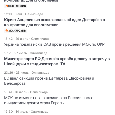
контрактах для спортсменов
ЭКСКЛЮЗИВ
17:10 · 3 авг
·
Олимпиада
Юрист Анцелиович высказалась об идее Дегтярёва о
контрактах для спортсменов
ЭКСКЛЮЗИВ
18:42 · 29 июль
·
Олимпиада
Украина подала иск в CAS против решения МОК по ОКР
15:21 · 27 июль
·
Олимпиада
Министр спорта РФ Дегтярёв провёл деловую встречу в
Швейцарии с гендиректором ITA
23:26 · 23 июль
·
Олимпиада
ЕС ввёл санкции против Дегтярёва, Дворковича и
Белозёрова
16:41 · 16 июль
·
Олимпиада
МОК не изменит свою позицию по России после
инициативы девяти стран Европы
19:30 · 14 июль
·
Олимпиада