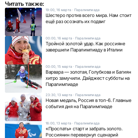
Читать также:
19:00, 16 марта
·
Паралимпиада
Шестеро против всего мира. Нам стоит
ещё раз осознать их подвиг
00:00, 16 марта
·
Паралимпиада
Тройной золотой удар. Как россияне
завершили Паралимпиаду в Италии
00:00, 15 марта
·
Паралимпиада
Варвара — золотая, Голубкова и Багиян
хитро замучили. Дайджест субботы на
Паралимпиаде
23:30, 13 марта
·
Паралимпиада
Новая медаль, Россия в топ-6. Главные
события дня на Паралимпиаде
16:00, 13 марта
·
Паралимпиада
«Проспать» старт и забрать золото.
Россиянин перевернул сценарий