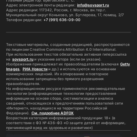
Главный редактор: Бреговский С. С.
Адрес электронной почты редакции:
info@sovsport.ru
Адрес редакции: 117342, Россия, г. Москва, вн.тер.г.
Муниципальный округ Коньково, ул. Бутлерова, 17, помещ. 2/7
Телефон редакции:
+7 (991) 636-09-00
Текстовые материалы, созданные редакцией, распространяются
по лицензии Creative Commons Attribution 4.0 International.
При использовании текстов обязательна активная гиперссылка
на
sovsport.ru
и указание автора (если он указан).
Изображения принадлежат их правообладателям (включая
Getty
Images
,
РИА Новости
и др.) и используются на основании
коммерческих лицензий. Их копирование и повторное
использование запрещены без прямого разрешения
правообладателя.
На информационном ресурсе применяются рекомендательные
технологии (информационные технологии предоставления
информации на основе сбора, систематизации и анализа
сведений, относящихся к предпочтениям пользователей сети
«Интернет», находящихся на территории Российской
Федерации).
См. подробнее ADFOX
Возрастная категория информационной продукции: 18+ (в
соответствии с ФЗ № 436-ФЗ «О защите детей от информации,
причиняющей вред их здоровью и развитию»)