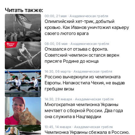
Читать также:
00:00, 21 мая
·
Академическая гребля
Олимпийский хет-трик, добытый
кровью. Как Иванов уничтожил карьеру
своего лютого врага
08:00, 06 мая
·
Академическая гребля
Отказался от отзыва с фронта.
Советский чемпион остался верен
присяге Родине до конца
14:30, 06 марта
·
Академическая гребля
Россию вычеркнули из чемпионата
Европы. Напакостила Чехия, не выдав
гребцам визы
14:30, 29 января
·
Академическая гребля
Многократная чемпионка Украины
мечтает о сборной России. Два года
она служила в Нацгвардии
10:45, 14 января
·
Академическая гребля
Чемпионка Украины сбежала в Россию.