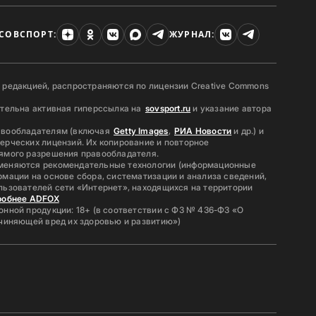
СОВСПОРТ:
ЖУРНАЛ:
 редакцией, распространяются по лицензии Creative Commons
ательна активная гиперссылка на
sovsport.ru
и указание автора
авообладателям (включая
Getty Images
,
РИА Новости
и др.) и
ерческих лицензий. Их копирование и повторное
ямого разрешения правообладателя.
меняются рекомендательные технологии (информационные
мации на основе сбора, систематизации и анализа сведений,
льзователей сети «Интернет», находящихся на территории
робнее ADFOX
нной продукции: 18+ (в соответствии с ФЗ № 436-ФЗ «О
ичиняющей вред их здоровью и развитию»)