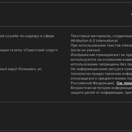
й службе по надзору в сфере
Текстовые материалы, созданные
Attribution 4.0 International.
При использовании текстов обяз
акция газеты «Советский спорт»
(если он указан).
Изображения принадлежат их пр
используются на основании комм
использование запрещены без пр
ьный округ Коньково, ул.
На информационном ресурсе при
технологии предоставления инфор
относящихся к предпочтениям по
Российской Федерации).
См. под
Возрастная категория информацио
защите детей от информации, пр