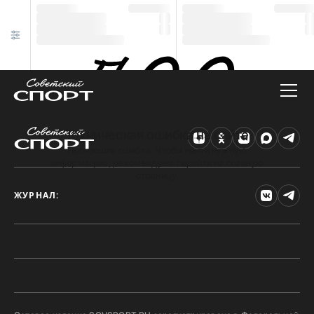
Техническая ошибка на сайте
Произошла ошибка. Чтобы найти нужную
информацию, рекомендуем перейти на главную
страницу.
ЖУРНАЛ: