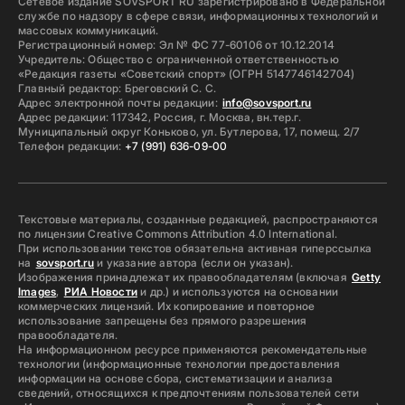
Сетевое издание SOVSPORT RU зарегистрировано в Федеральной
службе по надзору в сфере связи, информационных технологий и
массовых коммуникаций.
Регистрационный номер: Эл № ФС 77-60106 от 10.12.2014
Учредитель: Общество с ограниченной ответственностью
«Редакция газеты «Советский спорт» (ОГРН 5147746142704)
Главный редактор: Бреговский С. С.
Адрес электронной почты редакции:
info@sovsport.ru
Адрес редакции: 117342, Россия, г. Москва, вн.тер.г.
Муниципальный округ Коньково, ул. Бутлерова, 17, помещ. 2/7
Телефон редакции:
+7 (991) 636-09-00
Текстовые материалы, созданные редакцией, распространяются
по лицензии Creative Commons Attribution 4.0 International.
При использовании текстов обязательна активная гиперссылка
на
sovsport.ru
и указание автора (если он указан).
Изображения принадлежат их правообладателям (включая
Getty
Images
,
РИА Новости
и др.) и используются на основании
коммерческих лицензий. Их копирование и повторное
использование запрещены без прямого разрешения
правообладателя.
На информационном ресурсе применяются рекомендательные
технологии (информационные технологии предоставления
информации на основе сбора, систематизации и анализа
сведений, относящихся к предпочтениям пользователей сети