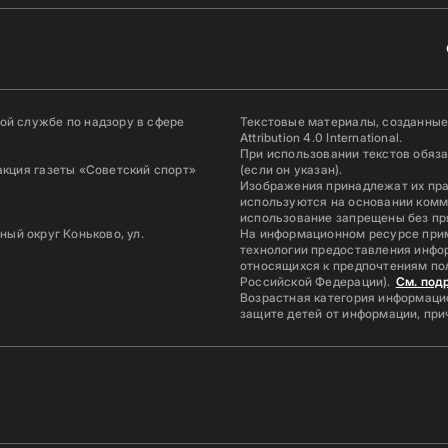
й службе по надзору в сфере
Текстовые материалы, созданные
Attribution 4.0 International.
При использовании текстов обяз
акция газеты «Советский спорт»
(если он указан).
Изображения принадлежат их пр
используются на основании комм
использование запрещены без пр
ьный округ Коньково, ул.
На информационном ресурсе при
технологии предоставления инфор
относящихся к предпочтениям по
Российской Федерации).
См. под
Возрастная категория информацио
защите детей от информации, пр