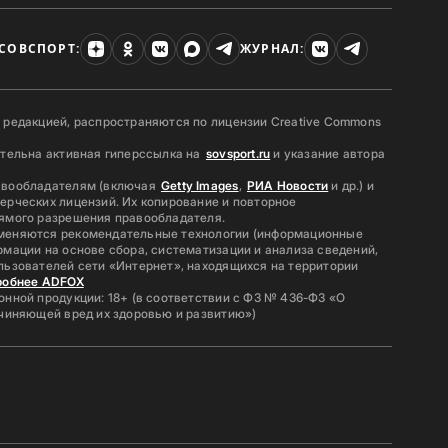
СОВСПОРТ:
ЖУРНАЛ:
 редакцией, распространяются по лицензии Creative Commons
ательна активная гиперссылка на
sovsport.ru
и указание автора
авообладателям (включая
Getty Images
,
РИА Новости
и др.) и
ерческих лицензий. Их копирование и повторное
ямого разрешения правообладателя.
меняются рекомендательные технологии (информационные
мации на основе сбора, систематизации и анализа сведений,
льзователей сети «Интернет», находящихся на территории
робнее ADFOX
нной продукции: 18+ (в соответствии с ФЗ № 436-ФЗ «О
ичиняющей вред их здоровью и развитию»)