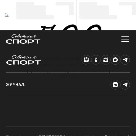
Техническая ошибка на сайте
Произошла ошибка. Чтобы найти нужную
информацию, рекомендуем перейти на главную
страницу.
ЖУРНАЛ: