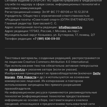
Сетевое издание SOVSPORT RU зарегистрировано в Федеральной
службе по надзору в сфере связи, информационных технологий и
массовых коммуникаций.
Регистрационный номер: Эл № ФС 77-60106 от 10.12.2014
Учредитель: Общество с ограниченной ответственностью
«Редакция газеты «Советский спорт» (ОГРН 5147746142704)
Главный редактор: Бреговский С. С.
Адрес электронной почты редакции:
info@sovsport.ru
Адрес редакции: 117342, Россия, г. Москва, вн.тер.г.
Муниципальный округ Коньково, ул. Бутлерова, 17, помещ. 2/7
Телефон редакции:
+7 (991) 636-09-00
Текстовые материалы, созданные редакцией, распространяются
по лицензии Creative Commons Attribution 4.0 International.
При использовании текстов обязательна активная гиперссылка
на
sovsport.ru
и указание автора (если он указан).
Изображения принадлежат их правообладателям (включая
Getty
Images
,
РИА Новости
и др.) и используются на основании
коммерческих лицензий. Их копирование и повторное
использование запрещены без прямого разрешения
правообладателя.
На информационном ресурсе применяются рекомендательные
технологии (информационные технологии предоставления
информации на основе сбора, систематизации и анализа
сведений, относящихся к предпочтениям пользователей сети