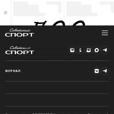
Техническая ошибка на сайте
Произошла ошибка. Чтобы найти нужную
информацию, рекомендуем перейти на главную
страницу.
ЖУРНАЛ: