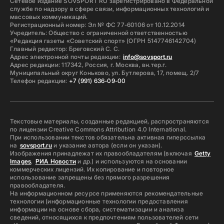
Сетевое издание SOVSPORT RU зарегистрировано в Федеральной
службе по надзору в сфере связи, информационных технологий и
массовых коммуникаций.
Регистрационный номер: Эл № ФС 77-60106 от 10.12.2014
Учредитель: Общество с ограниченной ответственностью
«Редакция газеты «Советский спорт» (ОГРН 5147746142704)
Главный редактор: Бреговский С. С.
Адрес электронной почты редакции:
info@sovsport.ru
Адрес редакции: 117342, Россия, г. Москва, вн.тер.г.
Муниципальный округ Коньково, ул. Бутлерова, 17, помещ. 2/7
Телефон редакции:
+7 (991) 636-09-00
Текстовые материалы, созданные редакцией, распространяются
по лицензии Creative Commons Attribution 4.0 International.
При использовании текстов обязательна активная гиперссылка
на
sovsport.ru
и указание автора (если он указан).
Изображения принадлежат их правообладателям (включая
Getty
Images
,
РИА Новости
и др.) и используются на основании
коммерческих лицензий. Их копирование и повторное
использование запрещены без прямого разрешения
правообладателя.
На информационном ресурсе применяются рекомендательные
технологии (информационные технологии предоставления
информации на основе сбора, систематизации и анализа
сведений, относящихся к предпочтениям пользователей сети