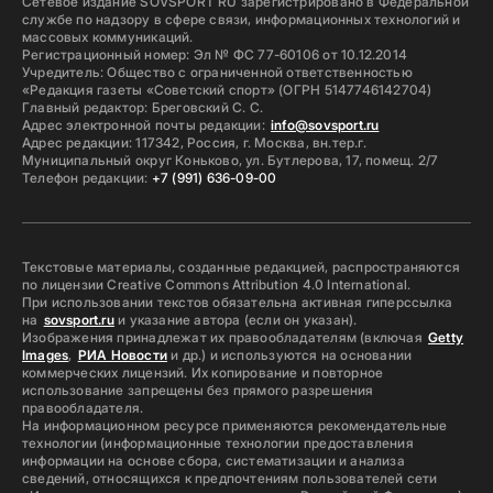
Сетевое издание SOVSPORT RU зарегистрировано в Федеральной
службе по надзору в сфере связи, информационных технологий и
массовых коммуникаций.
Регистрационный номер: Эл № ФС 77-60106 от 10.12.2014
Учредитель: Общество с ограниченной ответственностью
«Редакция газеты «Советский спорт» (ОГРН 5147746142704)
Главный редактор: Бреговский С. С.
Адрес электронной почты редакции:
info@sovsport.ru
Адрес редакции: 117342, Россия, г. Москва, вн.тер.г.
Муниципальный округ Коньково, ул. Бутлерова, 17, помещ. 2/7
Телефон редакции:
+7 (991) 636-09-00
Текстовые материалы, созданные редакцией, распространяются
по лицензии Creative Commons Attribution 4.0 International.
При использовании текстов обязательна активная гиперссылка
на
sovsport.ru
и указание автора (если он указан).
Изображения принадлежат их правообладателям (включая
Getty
Images
,
РИА Новости
и др.) и используются на основании
коммерческих лицензий. Их копирование и повторное
использование запрещены без прямого разрешения
правообладателя.
На информационном ресурсе применяются рекомендательные
технологии (информационные технологии предоставления
информации на основе сбора, систематизации и анализа
сведений, относящихся к предпочтениям пользователей сети