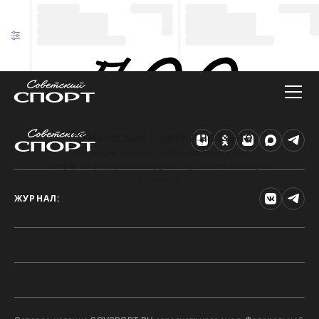
Техническая ошибка на сайте
Произошла ошибка. Чтобы найти нужную
информацию, рекомендуем перейти на главную
страницу.
ЖУРНАЛ: