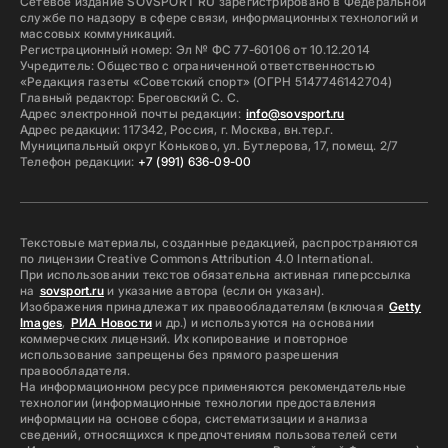
Сетевое издание SOVSPORT RU зарегистрировано в Федеральной
службе по надзору в сфере связи, информационных технологий и
массовых коммуникаций.
Регистрационный номер: Эл № ФС 77-60106 от 10.12.2014
Учредитель: Общество с ограниченной ответственностью
«Редакция газеты «Советский спорт» (ОГРН 5147746142704)
Главный редактор: Бреговский С. С.
Адрес электронной почты редакции:
info@sovsport.ru
Адрес редакции: 117342, Россия, г. Москва, вн.тер.г.
Муниципальный округ Коньково, ул. Бутлерова, 17, помещ. 2/7
Телефон редакции:
+7 (991) 636-09-00
Текстовые материалы, созданные редакцией, распространяются
по лицензии Creative Commons Attribution 4.0 International.
При использовании текстов обязательна активная гиперссылка
на
sovsport.ru
и указание автора (если он указан).
Изображения принадлежат их правообладателям (включая
Getty
Images
,
РИА Новости
и др.) и используются на основании
коммерческих лицензий. Их копирование и повторное
использование запрещены без прямого разрешения
правообладателя.
На информационном ресурсе применяются рекомендательные
технологии (информационные технологии предоставления
информации на основе сбора, систематизации и анализа
сведений, относящихся к предпочтениям пользователей сети