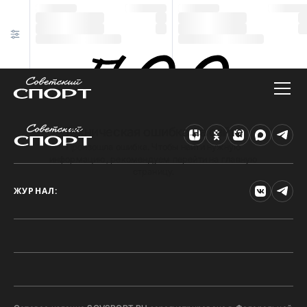
Техническая ошибка на сайте
Произошла ошибка. Чтобы найти нужную
информацию, рекомендуем перейти на главную
страницу.
ЖУРНАЛ: