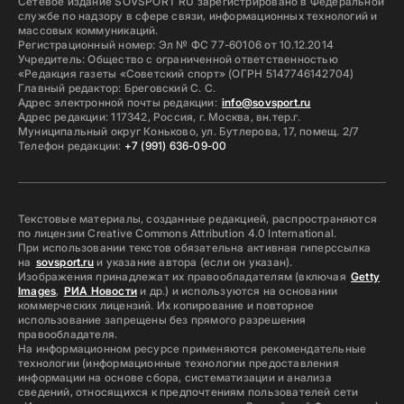
Сетевое издание SOVSPORT RU зарегистрировано в Федеральной
службе по надзору в сфере связи, информационных технологий и
массовых коммуникаций.
Регистрационный номер: Эл № ФС 77-60106 от 10.12.2014
Учредитель: Общество с ограниченной ответственностью
«Редакция газеты «Советский спорт» (ОГРН 5147746142704)
Главный редактор: Бреговский С. С.
Адрес электронной почты редакции:
info@sovsport.ru
Адрес редакции: 117342, Россия, г. Москва, вн.тер.г.
Муниципальный округ Коньково, ул. Бутлерова, 17, помещ. 2/7
Телефон редакции:
+7 (991) 636-09-00
Текстовые материалы, созданные редакцией, распространяются
по лицензии Creative Commons Attribution 4.0 International.
При использовании текстов обязательна активная гиперссылка
на
sovsport.ru
и указание автора (если он указан).
Изображения принадлежат их правообладателям (включая
Getty
Images
,
РИА Новости
и др.) и используются на основании
коммерческих лицензий. Их копирование и повторное
использование запрещены без прямого разрешения
правообладателя.
На информационном ресурсе применяются рекомендательные
технологии (информационные технологии предоставления
информации на основе сбора, систематизации и анализа
сведений, относящихся к предпочтениям пользователей сети