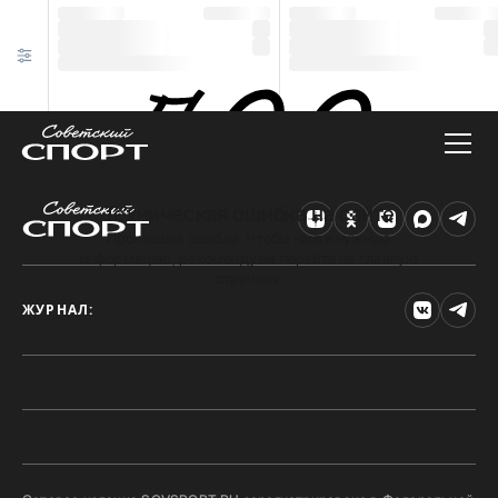
Техническая ошибка на сайте
Произошла ошибка. Чтобы найти нужную
информацию, рекомендуем перейти на главную
страницу.
ЖУРНАЛ: