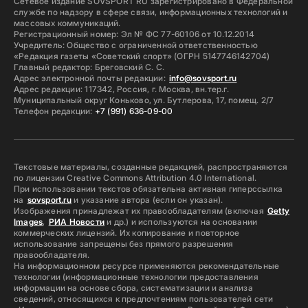
Сетевое издание SOVSPORT RU зарегистрировано в Федеральной
службе по надзору в сфере связи, информационных технологий и
массовых коммуникаций.
Регистрационный номер: Эл № ФС 77-60106 от 10.12.2014
Учредитель: Общество с ограниченной ответственностью
«Редакция газеты «Советский спорт» (ОГРН 5147746142704)
Главный редактор: Бреговский С. С.
Адрес электронной почты редакции:
info@sovsport.ru
Адрес редакции: 117342, Россия, г. Москва, вн.тер.г.
Муниципальный округ Коньково, ул. Бутлерова, 17, помещ. 2/7
Телефон редакции:
+7 (991) 636-09-00
Текстовые материалы, созданные редакцией, распространяются
по лицензии Creative Commons Attribution 4.0 International.
При использовании текстов обязательна активная гиперссылка
на
sovsport.ru
и указание автора (если он указан).
Изображения принадлежат их правообладателям (включая
Getty
Images
,
РИА Новости
и др.) и используются на основании
коммерческих лицензий. Их копирование и повторное
использование запрещены без прямого разрешения
правообладателя.
На информационном ресурсе применяются рекомендательные
технологии (информационные технологии предоставления
информации на основе сбора, систематизации и анализа
сведений, относящихся к предпочтениям пользователей сети