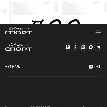
Техническая ошибка на сайте
Произошла ошибка. Чтобы найти нужную
информацию, рекомендуем перейти на главную
страницу.
ЖУРНАЛ: