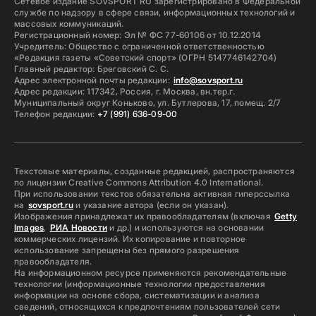
Сетевое издание SOVSPORT RU зарегистрировано в Федеральной
службе по надзору в сфере связи, информационных технологий и
массовых коммуникаций.
Регистрационный номер: Эл № ФС 77-60106 от 10.12.2014
Учредитель: Общество с ограниченной ответственностью
«Редакция газеты «Советский спорт» (ОГРН 5147746142704)
Главный редактор: Бреговский С. С.
Адрес электронной почты редакции:
info@sovsport.ru
Адрес редакции: 117342, Россия, г. Москва, вн.тер.г.
Муниципальный округ Коньково, ул. Бутлерова, 17, помещ. 2/7
Телефон редакции:
+7 (991) 636-09-00
Текстовые материалы, созданные редакцией, распространяются
по лицензии Creative Commons Attribution 4.0 International.
При использовании текстов обязательна активная гиперссылка
на
sovsport.ru
и указание автора (если он указан).
Изображения принадлежат их правообладателям (включая
Getty
Images
,
РИА Новости
и др.) и используются на основании
коммерческих лицензий. Их копирование и повторное
использование запрещены без прямого разрешения
правообладателя.
На информационном ресурсе применяются рекомендательные
технологии (информационные технологии предоставления
информации на основе сбора, систематизации и анализа
сведений, относящихся к предпочтениям пользователей сети