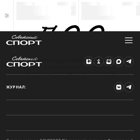
Техническая ошибка на сайте
Произошла ошибка. Чтобы найти нужную
информацию, рекомендуем перейти на главную
страницу.
ЖУРНАЛ: