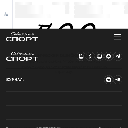
Техническая ошибка на сайте
Произошла ошибка. Чтобы найти нужную
информацию, рекомендуем перейти на главную
страницу.
ЖУРНАЛ: