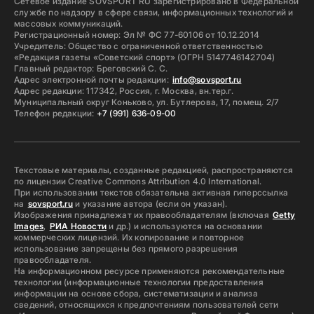
Сетевое издание SOVSPORT RU зарегистрировано в Федеральной
службе по надзору в сфере связи, информационных технологий и
массовых коммуникаций.
Регистрационный номер: Эл № ФС 77-60106 от 10.12.2014
Учредитель: Общество с ограниченной ответственностью
«Редакция газеты «Советский спорт» (ОГРН 5147746142704)
Главный редактор: Бреговский С. С.
Адрес электронной почты редакции:
info@sovsport.ru
Адрес редакции: 117342, Россия, г. Москва, вн.тер.г.
Муниципальный округ Коньково, ул. Бутлерова, 17, помещ. 2/7
Телефон редакции:
+7 (991) 636-09-00
Текстовые материалы, созданные редакцией, распространяются
по лицензии Creative Commons Attribution 4.0 International.
При использовании текстов обязательна активная гиперссылка
на
sovsport.ru
и указание автора (если он указан).
Изображения принадлежат их правообладателям (включая
Getty
Images
,
РИА Новости
и др.) и используются на основании
коммерческих лицензий. Их копирование и повторное
использование запрещены без прямого разрешения
правообладателя.
На информационном ресурсе применяются рекомендательные
технологии (информационные технологии предоставления
информации на основе сбора, систематизации и анализа
сведений, относящихся к предпочтениям пользователей сети