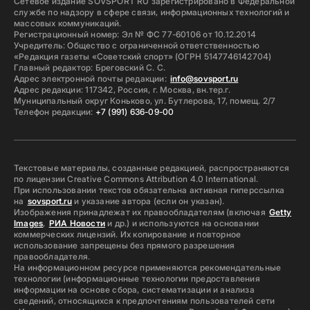
Сетевое издание SOVSPORT RU зарегистрировано в Федеральной
службе по надзору в сфере связи, информационных технологий и
массовых коммуникаций.
Регистрационный номер: Эл № ФС 77-60106 от 10.12.2014
Учредитель: Общество с ограниченной ответственностью
«Редакция газеты «Советский спорт» (ОГРН 5147746142704)
Главный редактор: Бреговский С. С.
Адрес электронной почты редакции:
info@sovsport.ru
Адрес редакции: 117342, Россия, г. Москва, вн.тер.г.
Муниципальный округ Коньково, ул. Бутлерова, 17, помещ. 2/7
Телефон редакции:
+7 (991) 636-09-00
Текстовые материалы, созданные редакцией, распространяются
по лицензии Creative Commons Attribution 4.0 International.
При использовании текстов обязательна активная гиперссылка
на
sovsport.ru
и указание автора (если он указан).
Изображения принадлежат их правообладателям (включая
Getty
Images
,
РИА Новости
и др.) и используются на основании
коммерческих лицензий. Их копирование и повторное
использование запрещены без прямого разрешения
правообладателя.
На информационном ресурсе применяются рекомендательные
технологии (информационные технологии предоставления
информации на основе сбора, систематизации и анализа
сведений, относящихся к предпочтениям пользователей сети