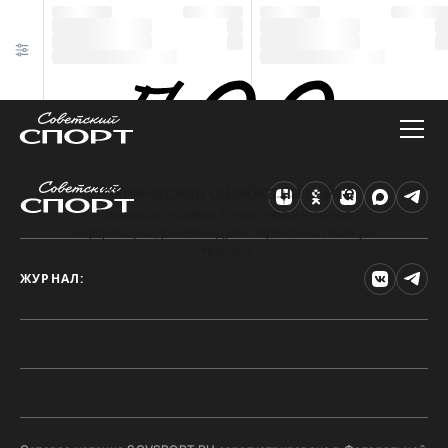
Техническая ошибка на сайте
Произошла ошибка. Чтобы найти нужную
информацию, рекомендуем перейти на главную
страницу.
ЖУРНАЛ: