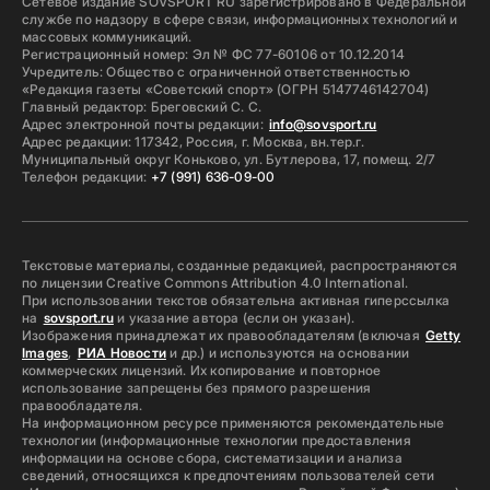
Сетевое издание SOVSPORT RU зарегистрировано в Федеральной
службе по надзору в сфере связи, информационных технологий и
массовых коммуникаций.
Регистрационный номер: Эл № ФС 77-60106 от 10.12.2014
Учредитель: Общество с ограниченной ответственностью
«Редакция газеты «Советский спорт» (ОГРН 5147746142704)
Главный редактор: Бреговский С. С.
Адрес электронной почты редакции:
info@sovsport.ru
Адрес редакции: 117342, Россия, г. Москва, вн.тер.г.
Муниципальный округ Коньково, ул. Бутлерова, 17, помещ. 2/7
Телефон редакции:
+7 (991) 636-09-00
Текстовые материалы, созданные редакцией, распространяются
по лицензии Creative Commons Attribution 4.0 International.
При использовании текстов обязательна активная гиперссылка
на
sovsport.ru
и указание автора (если он указан).
Изображения принадлежат их правообладателям (включая
Getty
Images
,
РИА Новости
и др.) и используются на основании
коммерческих лицензий. Их копирование и повторное
использование запрещены без прямого разрешения
правообладателя.
На информационном ресурсе применяются рекомендательные
технологии (информационные технологии предоставления
информации на основе сбора, систематизации и анализа
сведений, относящихся к предпочтениям пользователей сети