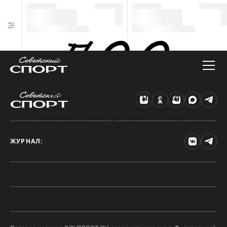
Техническая ошибка на сайте
Произошла ошибка. Чтобы найти нужную
информацию, рекомендуем перейти на главную
страницу.
ЖУРНАЛ: