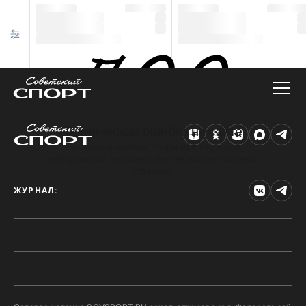
Техническая ошибка на сайте
Произошла ошибка. Чтобы найти нужную
информацию, рекомендуем перейти на главную
страницу.
ЖУРНАЛ: