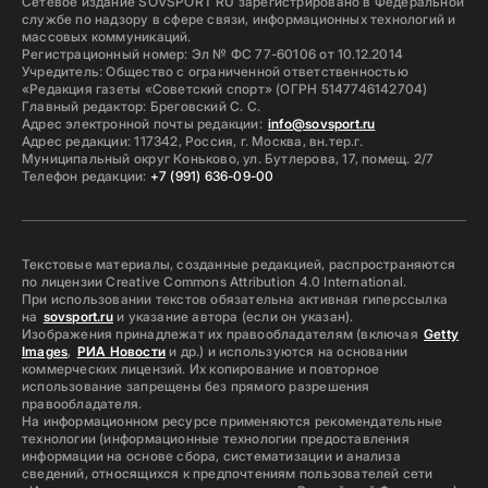
Сетевое издание SOVSPORT RU зарегистрировано в Федеральной
службе по надзору в сфере связи, информационных технологий и
массовых коммуникаций.
Регистрационный номер: Эл № ФС 77-60106 от 10.12.2014
Учредитель: Общество с ограниченной ответственностью
«Редакция газеты «Советский спорт» (ОГРН 5147746142704)
Главный редактор: Бреговский С. С.
Адрес электронной почты редакции:
info@sovsport.ru
Адрес редакции: 117342, Россия, г. Москва, вн.тер.г.
Муниципальный округ Коньково, ул. Бутлерова, 17, помещ. 2/7
Телефон редакции:
+7 (991) 636-09-00
Текстовые материалы, созданные редакцией, распространяются
по лицензии Creative Commons Attribution 4.0 International.
При использовании текстов обязательна активная гиперссылка
на
sovsport.ru
и указание автора (если он указан).
Изображения принадлежат их правообладателям (включая
Getty
Images
,
РИА Новости
и др.) и используются на основании
коммерческих лицензий. Их копирование и повторное
использование запрещены без прямого разрешения
правообладателя.
На информационном ресурсе применяются рекомендательные
технологии (информационные технологии предоставления
информации на основе сбора, систематизации и анализа
сведений, относящихся к предпочтениям пользователей сети