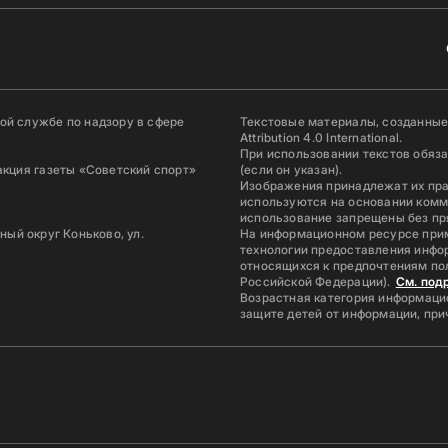
й службе по надзору в сфере
Текстовые материалы, созданные
Attribution 4.0 International.
При использовании текстов обяз
акция газеты «Советский спорт»
(если он указан).
Изображения принадлежат их пр
используются на основании комм
использование запрещены без пр
ьный округ Коньково, ул.
На информационном ресурсе при
технологии предоставления инфор
относящихся к предпочтениям по
Российской Федерации).
См. под
Возрастная категория информацио
защите детей от информации, пр