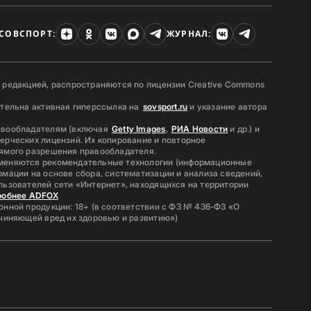
СОВСПОРТ:
ЖУРНАЛ:
 редакцией, распространяются по лицензии Creative Commons
ательна активная гиперссылка на
sovsport.ru
и указание автора
авообладателям (включая
Getty Images
,
РИА Новости
и др.) и
ерческих лицензий. Их копирование и повторное
ямого разрешения правообладателя.
меняются рекомендательные технологии (информационные
мации на основе сбора, систематизации и анализа сведений,
льзователей сети «Интернет», находящихся на территории
робнее ADFOX
нной продукции: 18+ (в соответствии с ФЗ № 436-ФЗ «О
ичиняющей вред их здоровью и развитию»)