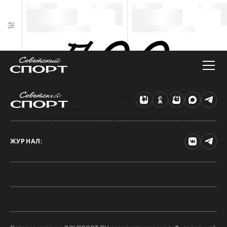
Техническая ошибка на сайте
Произошла ошибка. Чтобы найти нужную
информацию, рекомендуем перейти на главную
страницу.
ЖУРНАЛ: