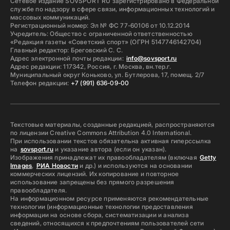
Сетевое издание SOVSPORT RU зарегистрировано в Федеральной
службе по надзору в сфере связи, информационных технологий и
массовых коммуникаций.
Регистрационный номер: Эл № ФС 77-60106 от 10.12.2014
Учредитель: Общество с ограниченной ответственностью
«Редакция газеты «Советский спорт» (ОГРН 5147746142704)
Главный редактор: Бреговский С. С.
Адрес электронной почты редакции:
info@sovsport.ru
Адрес редакции: 117342, Россия, г. Москва, вн.тер.г.
Муниципальный округ Коньково, ул. Бутлерова, 17, помещ. 2/7
Телефон редакции:
+7 (991) 636-09-00
Текстовые материалы, созданные редакцией, распространяются
по лицензии Creative Commons Attribution 4.0 International.
При использовании текстов обязательна активная гиперссылка
на
sovsport.ru
и указание автора (если он указан).
Изображения принадлежат их правообладателям (включая
Getty
Images
,
РИА Новости
и др.) и используются на основании
коммерческих лицензий. Их копирование и повторное
использование запрещены без прямого разрешения
правообладателя.
На информационном ресурсе применяются рекомендательные
технологии (информационные технологии предоставления
информации на основе сбора, систематизации и анализа
сведений, относящихся к предпочтениям пользователей сети