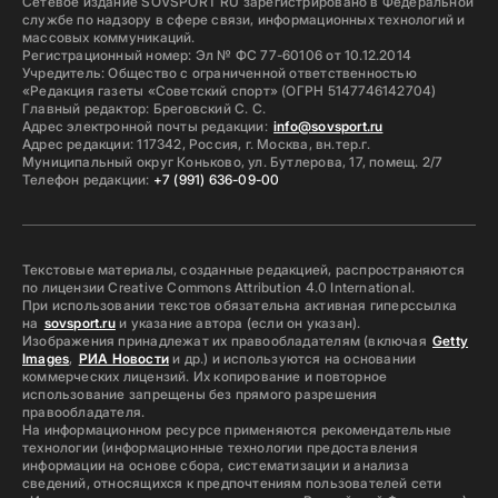
Сетевое издание SOVSPORT RU зарегистрировано в Федеральной
службе по надзору в сфере связи, информационных технологий и
массовых коммуникаций.
Регистрационный номер: Эл № ФС 77-60106 от 10.12.2014
Учредитель: Общество с ограниченной ответственностью
«Редакция газеты «Советский спорт» (ОГРН 5147746142704)
Главный редактор: Бреговский С. С.
Адрес электронной почты редакции:
info@sovsport.ru
Адрес редакции: 117342, Россия, г. Москва, вн.тер.г.
Муниципальный округ Коньково, ул. Бутлерова, 17, помещ. 2/7
Телефон редакции:
+7 (991) 636-09-00
Текстовые материалы, созданные редакцией, распространяются
по лицензии Creative Commons Attribution 4.0 International.
При использовании текстов обязательна активная гиперссылка
на
sovsport.ru
и указание автора (если он указан).
Изображения принадлежат их правообладателям (включая
Getty
Images
,
РИА Новости
и др.) и используются на основании
коммерческих лицензий. Их копирование и повторное
использование запрещены без прямого разрешения
правообладателя.
На информационном ресурсе применяются рекомендательные
технологии (информационные технологии предоставления
информации на основе сбора, систематизации и анализа
сведений, относящихся к предпочтениям пользователей сети