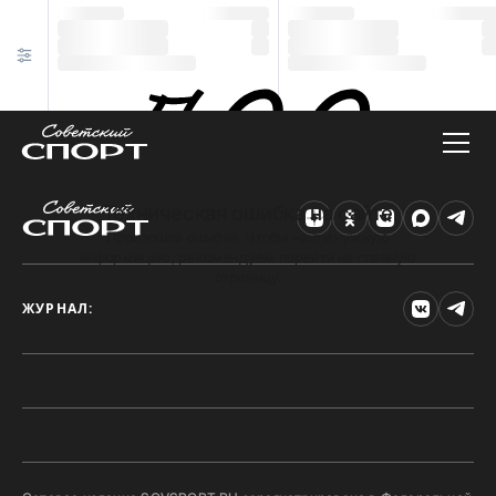
Техническая ошибка на сайте
Произошла ошибка. Чтобы найти нужную
информацию, рекомендуем перейти на главную
страницу.
ЖУРНАЛ: