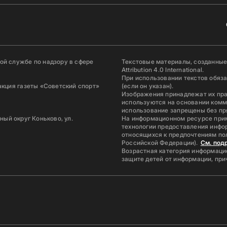
й службе по надзору в сфере
Текстовые материалы, созданные
Attribution 4.0 International.
При использовании текстов обяз
акция газеты «Советский спорт»
(если он указан).
Изображения принадлежат их пр
используются на основании комм
использование запрещены без пр
ьный округ Коньково, ул.
На информационном ресурсе при
технологии предоставления инфор
относящихся к предпочтениям по
Российской Федерации).
См. под
Возрастная категория информацио
защите детей от информации, пр