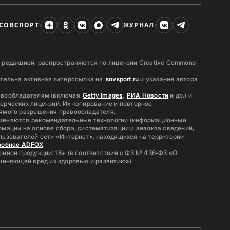
СОВСПОРТ:
ЖУРНАЛ:
 редакцией, распространяются по лицензии Creative Commons
ательна активная гиперссылка на
sovsport.ru
и указание автора
авообладателям (включая
Getty Images
,
РИА Новости
и др.) и
ерческих лицензий. Их копирование и повторное
ямого разрешения правообладателя.
меняются рекомендательные технологии (информационные
мации на основе сбора, систематизации и анализа сведений,
льзователей сети «Интернет», находящихся на территории
робнее ADFOX
нной продукции: 18+ (в соответствии с ФЗ № 436-ФЗ «О
ичиняющей вред их здоровью и развитию»)