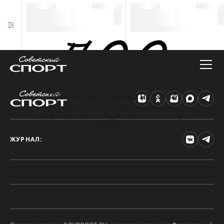
Техническая ошибка на сайте
Произошла ошибка. Чтобы найти нужную
информацию, рекомендуем перейти на главную
страницу.
ЖУРНАЛ: