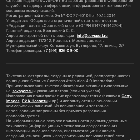
Сетевое издание SOVSPORT RU зарегистрировано в Федеральной
службе по надзору в сфере связи, информационных технологий и
массовых коммуникаций.
Регистрационный номер: Эл № ФС 77-60106 от 10.12.2014
Учредитель: Общество с ограниченной ответственностью
«Редакция газеты «Советский спорт» (ОГРН 5147746142704)
Главный редактор: Бреговский С. С.
Адрес электронной почты редакции:
info@sovsport.ru
Адрес редакции: 117342, Россия, г. Москва, вн.тер.г.
Муниципальный округ Коньково, ул. Бутлерова, 17, помещ. 2/7
Телефон редакции:
+7 (991) 636-09-00
Текстовые материалы, созданные редакцией, распространяются
по лицензии Creative Commons Attribution 4.0 International.
При использовании текстов обязательна активная гиперссылка
на
sovsport.ru
и указание автора (если он указан).
Изображения принадлежат их правообладателям (включая
Getty
Images
,
РИА Новости
и др.) и используются на основании
коммерческих лицензий. Их копирование и повторное
использование запрещены без прямого разрешения
правообладателя.
На информационном ресурсе применяются рекомендательные
технологии (информационные технологии предоставления
информации на основе сбора, систематизации и анализа
сведений, относящихся к предпочтениям пользователей сети