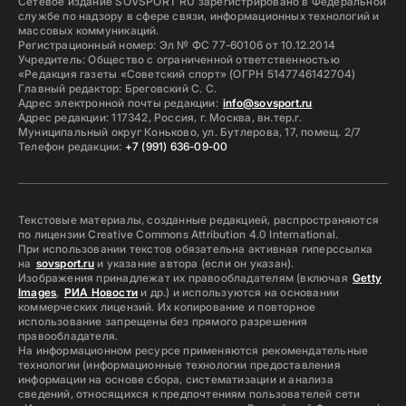
Сетевое издание SOVSPORT RU зарегистрировано в Федеральной
службе по надзору в сфере связи, информационных технологий и
массовых коммуникаций.
Регистрационный номер: Эл № ФС 77-60106 от 10.12.2014
Учредитель: Общество с ограниченной ответственностью
«Редакция газеты «Советский спорт» (ОГРН 5147746142704)
Главный редактор: Бреговский С. С.
Адрес электронной почты редакции:
info@sovsport.ru
Адрес редакции: 117342, Россия, г. Москва, вн.тер.г.
Муниципальный округ Коньково, ул. Бутлерова, 17, помещ. 2/7
Телефон редакции:
+7 (991) 636-09-00
Текстовые материалы, созданные редакцией, распространяются
по лицензии Creative Commons Attribution 4.0 International.
При использовании текстов обязательна активная гиперссылка
на
sovsport.ru
и указание автора (если он указан).
Изображения принадлежат их правообладателям (включая
Getty
Images
,
РИА Новости
и др.) и используются на основании
коммерческих лицензий. Их копирование и повторное
использование запрещены без прямого разрешения
правообладателя.
На информационном ресурсе применяются рекомендательные
технологии (информационные технологии предоставления
информации на основе сбора, систематизации и анализа
сведений, относящихся к предпочтениям пользователей сети