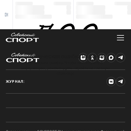
Техническая ошибка на сайте
Произошла ошибка. Чтобы найти нужную
информацию, рекомендуем перейти на главную
страницу.
ЖУРНАЛ: