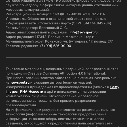
Сетевое издание SOVSPORT RU зарегистрировано в Федеральной
службе по надзору в сфере связи, информационных технологий и
массовых коммуникаций.
Регистрационный номер: Эл № ФС 77-60106 от 10.12.2014
Учредитель: Общество с ограниченной ответственностью
«Редакция газеты «Советский спорт» (ОГРН 5147746142704)
Главный редактор: Бреговский С. С.
Адрес электронной почты редакции:
info@sovsport.ru
Адрес редакции: 117342, Россия, г. Москва, вн.тер.г.
Муниципальный округ Коньково, ул. Бутлерова, 17, помещ. 2/7
Телефон редакции:
+7 (991) 636-09-00
Текстовые материалы, созданные редакцией, распространяются
по лицензии Creative Commons Attribution 4.0 International.
При использовании текстов обязательна активная гиперссылка
на
sovsport.ru
и указание автора (если он указан).
Изображения принадлежат их правообладателям (включая
Getty
Images
,
РИА Новости
и др.) и используются на основании
коммерческих лицензий. Их копирование и повторное
использование запрещены без прямого разрешения
правообладателя.
На информационном ресурсе применяются рекомендательные
технологии (информационные технологии предоставления
информации на основе сбора, систематизации и анализа
сведений, относящихся к предпочтениям пользователей сети