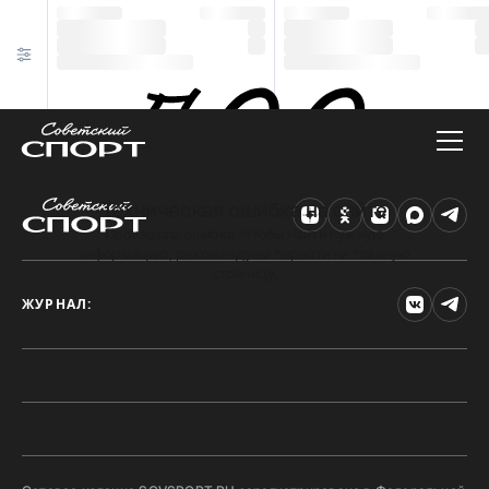
Техническая ошибка на сайте
Произошла ошибка. Чтобы найти нужную
информацию, рекомендуем перейти на главную
страницу.
ЖУРНАЛ: